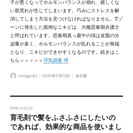
子が悪くなってホルモンバランスが崩れ、嬉しくな
い肌荒れが生じてしまいます。巧みにストレスを解
消してしまう方法を見つけなければなりません。Tゾ
ーンに発生した面倒なニキビは、大概思春期弁護士
と呼ばれています。思春期真っ最中の頃は皮脂の分
泌量が多く、ホルモンバランスが乱れることが発端
となり、ニキビができやすくなるのです。続きはこ
ちら＞＞＞＞＞
浮気調査 堺
Author
Posted
Categories
r4wgyv63
2020年11月13日
未分類
on
Post
PREVIOUS
navigation
育毛剤で髪をふさふさにしたいの
Previous
post:
であれば、効果的な商品を使いまし