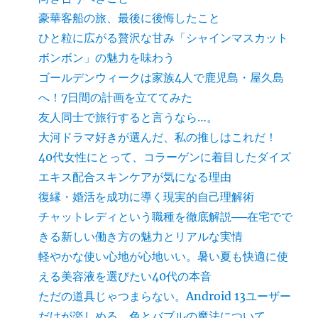
豪華客船の旅、最後に後悔したこと
ひと粒に広がる贅沢な甘み「シャインマスカット
ボンボン」の魅力を味わう
ゴールデンウィークは家族4人で鹿児島・屋久島
へ！7日間の計画を立ててみた
友人同士で旅行すると言うなら…。
大河ドラマ好きが選んだ、私の推しはこれだ！
40代女性にとって、コラーゲンに着目したダイズ
エキス配合スキンケアが気になる理由
復縁・婚活を成功に導く現実的自己理解術
チャットレディという職種を徹底解説──在宅でで
きる新しい働き方の魅力とリアルな実情
軽やかな使い心地が心地いい。暑い夏も快適に使
える美容液を選びたい40代の本音
ただの道具じゃつまらない。Android 13ユーザー
だけが楽しめる、色とバブルの魔法について