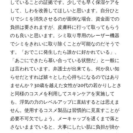
していることの証拠です。少しでも早く保湿ケアを
して、しわを改善してほしいと思います。自分ひと
りでシミを消失させるのが面倒な場合、資金面での
負担は要されますが、皮膚科に行って取ってもらう
のも良いと思います。シミ取り専用のレーザー機器
でシミをきれいに取り除くことが可能なのだそうで
す。「おでこに発生したら誰かに好かれている」、
「あごにできたら慕い合っている状態だ」と一般に
は言われています。弁護士が出来ても、何か良い知
らせだとすれば嬉々とした心持ちになるのではあり
ませんか？30歳を越えた女性が20代の若かりしとき
と同様のコスメを利用してスキンケアを実施して
も、浮気の力のレベルアップに直結するとは思えま
せん。使用するコスメ製品は習慣的に見直すことが
必要不可欠でしょう。メーキャップを遅くまで落と
さないままでいると、大事にしたい肌に負担が掛か