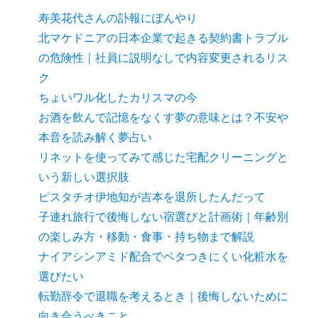
寿美花代さんの訃報にぼんやり
北マケドニアの日本企業で起きる契約書トラブル
の危険性｜社員に説明なしで内容変更されるリス
ク
ちょいワル化したカリスマの今
お酒を飲んで記憶をなくす夢の意味とは？不安や
本音を読み解く夢占い
リネットを使ってみて感じた宅配クリーニングと
いう新しい選択肢
ピスタチオ伊地知が吉本を退所したんだって
子連れ旅行で後悔しない宿選びと計画術｜年齢別
の楽しみ方・移動・食事・持ち物まで解説
ナイアシンアミド配合でベタつきにくい化粧水を
選びたい
転勤辞令で退職を考えるとき｜後悔しないために
向き合うべきこと