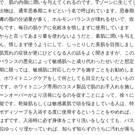
で、肌の内側に潤いを与えてくれるのです。Tゾーンに生じて
出物は、通常思春期ニキビという名で呼ばれています。思春期
膚の脂の分泌量が多く、ホルモンバランスが壊れるせいで、吹
ちです。毎日の肌ケアに化粧水を惜しまずに使用しています
からと言ってあまり量を使わないようだと、素肌に潤いを与え
ん。惜しまず使うようにして、しっとりした美肌を目指しまし
肌荒れの症状が更にひどくなる人の話をよく聞きますが、この
バランスの悪化によって敏感肌へと成り代わったせいだと想定
期に限っては、敏感肌に対応したケアを施すことをお勧めしま
、ホワイトニングケアをして何としても目立たなくしたいもの
です。ホワイトニング専用のコスメ製品で肌のお手入れを施し
ーンオーバーがより活発になるのを促すことによって、徐々に
能です。乾燥肌もしくは敏感素肌で頭を悩ましている人は、特
ボディソープを入浴する度に使用するということをやめれば、
はずです。入浴時に必ず身体をこすり洗いをしなくても、バス
分位ゆっくり浸かっていれば、知らず知らずのうちに汚れが落ち