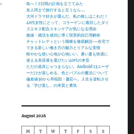
し
島へ！7日間の計画を立ててみた
友人同士で旅行すると言うなら…。
大河ドラマ好きが選んだ、私の推しはこれだ！
40代女性にとって、コラーゲンに着目したダイ
ズエキス配合スキンケアが気になる理由
復縁・婚活を成功に導く現実的自己理解術
チャットレディという職種を徹底解説──在宅で
できる新しい働き方の魅力とリアルな実情
軽やかな使い心地が心地いい。暑い夏も快適に
使える美容液を選びたい40代の本音
ただの道具じゃつまらない。Android 13ユーザ
ーだけが楽しめる、色とバブルの魔法について
偏差値30から早稲田・慶応へ。人生を逆転させ
る「学び直し」の本質と勇気
August 2026
M
T
W
T
F
S
S