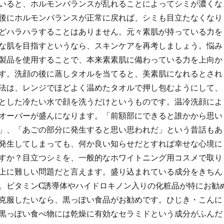
いると、ホルモンバランスが乱れることによってシミが濃くな
後にホルモンバランスが正常に戻れば、シミも目立たなくなり
どハラハラすることはありません。元々素肌が持っている力を
な肌を目指すというなら、スキンケアを再考しましょう。悩み
製品を使用することで、本来素素肌に備わっている力を上向か
す。洗顔の後に蒸しタオルを当てると、美素肌になれるとされ
法は、レンジでほどよく温めたタオルで押し包むようにして、
とした冷たい水で顔を洗うだけというものです。温冷洗顔によ
オーバーが盛んになります。「前額部にできると誰かから思い
」、「あごの部分に発生すると思い思われだ」という昔話もあ
発生してしまっても、何か良い知らせだとすれば幸せな心境に
すか？目立つシミを、一般的なホワイトニング用コスメで取り
上に難しい問題だと言えます。盛り込まれている成分をきちん
。ビタミンC誘導体やハイドロキノン入りの化粧品が特にお勧
克服したいなら、黒っぽい食品がお勧めです。ひじき・こんに
黒っぽい食べ物には乾燥に有効なセラミドという成分がふんだ