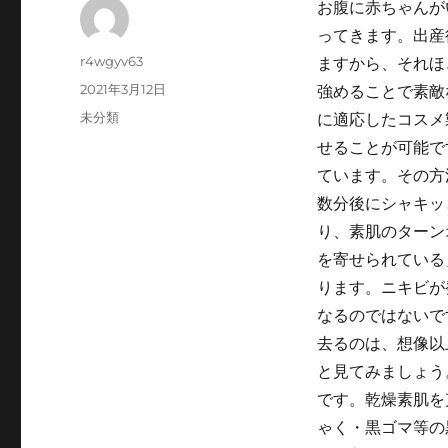
お腹に赤ちゃんが
ってきます。出産
Author
r4wgyv63
ますから、それほ
Posted
2021年3月12日
強めることで素敵
on
Categories
未分類
に適応したコスメ
せることが可能で
ています。その方
数分後にシャキッ
り、素肌のターン
を寄せられている
ります。ニキビが
なるのではないで
去るのは、想像以
と見てみましょう
です。乾燥素肌を
ゃく・黒ゴマ等の