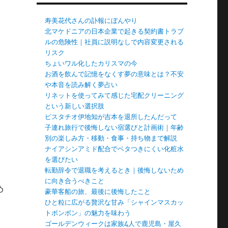
寿美花代さんの訃報にぼんやり
北マケドニアの日本企業で起きる契約書トラブ
ルの危険性｜社員に説明なしで内容変更される
リスク
ちょいワル化したカリスマの今
お酒を飲んで記憶をなくす夢の意味とは？不安
や本音を読み解く夢占い
リネットを使ってみて感じた宅配クリーニング
という新しい選択肢
ピスタチオ伊地知が吉本を退所したんだって
子連れ旅行で後悔しない宿選びと計画術｜年齢
別の楽しみ方・移動・食事・持ち物まで解説
ナイアシンアミド配合でベタつきにくい化粧水
を選びたい
転勤辞令で退職を考えるとき｜後悔しないため
に向き合うべきこと
め
豪華客船の旅、最後に後悔したこと
ひと粒に広がる贅沢な甘み「シャインマスカッ
トボンボン」の魅力を味わう
ゴールデンウィークは家族4人で鹿児島・屋久