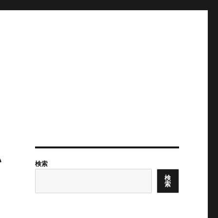
い
検索
検
索