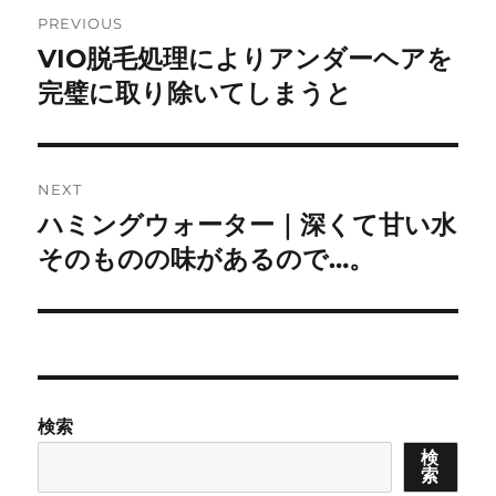
Post
PREVIOUS
navigation
VIO脱毛処理によりアンダーヘアを
Previous
post:
完璧に取り除いてしまうと
NEXT
ハミングウォーター｜深くて甘い水
Next
post:
そのものの味があるので…。
検索
検
索