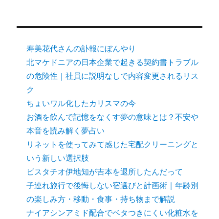
寿美花代さんの訃報にぼんやり
北マケドニアの日本企業で起きる契約書トラブル
の危険性｜社員に説明なしで内容変更されるリス
ク
ちょいワル化したカリスマの今
お酒を飲んで記憶をなくす夢の意味とは？不安や
本音を読み解く夢占い
リネットを使ってみて感じた宅配クリーニングと
いう新しい選択肢
ピスタチオ伊地知が吉本を退所したんだって
子連れ旅行で後悔しない宿選びと計画術｜年齢別
の楽しみ方・移動・食事・持ち物まで解説
ナイアシンアミド配合でベタつきにくい化粧水を