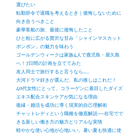
選びたい
転勤辞令で退職を考えるとき｜後悔しないために
向き合うべきこと
豪華客船の旅、最後に後悔したこと
ひと粒に広がる贅沢な甘み「シャインマスカット
ボンボン」の魅力を味わう
ゴールデンウィークは家族4人で鹿児島・屋久島
へ！7日間の計画を立ててみた
友人同士で旅行すると言うなら…。
大河ドラマ好きが選んだ、私の推しはこれだ！
40代女性にとって、コラーゲンに着目したダイズ
エキス配合スキンケアが気になる理由
復縁・婚活を成功に導く現実的自己理解術
チャットレディという職種を徹底解説──在宅でで
きる新しい働き方の魅力とリアルな実情
軽やかな使い心地が心地いい。暑い夏も快適に使