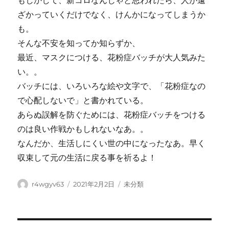
もしかして、新コロなんじゃと思われたら、人が遠
ざかっていくだけでなく、けんかになってしまうか
も。
そんな不安を知ってか知らずか、
最近、マスクにつける、花粉症バッチが大人気みた
い。。
バッチには、いろいろな絵や文字で、「花粉症なの
で心配しないで」と書かれている。
あらぬ誤解を防ぐためには、花粉症バッチをつける
のは良い作戦かもしれないなあ。。
なんだか、生活しにくい世の中になったなあ。早く
収束して元の生活に戻る事を祈るよ！
Author
Posted
Categories
r4wgyv63
2021年2月2日
未分類
on