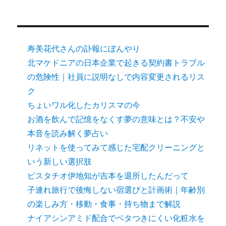
寿美花代さんの訃報にぼんやり
北マケドニアの日本企業で起きる契約書トラブル
の危険性｜社員に説明なしで内容変更されるリス
ク
ちょいワル化したカリスマの今
お酒を飲んで記憶をなくす夢の意味とは？不安や
本音を読み解く夢占い
リネットを使ってみて感じた宅配クリーニングと
いう新しい選択肢
ピスタチオ伊地知が吉本を退所したんだって
子連れ旅行で後悔しない宿選びと計画術｜年齢別
の楽しみ方・移動・食事・持ち物まで解説
ナイアシンアミド配合でベタつきにくい化粧水を