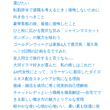
選びたい
転勤辞令で退職を考えるとき｜後悔しないために
向き合うべきこと
豪華客船の旅、最後に後悔したこと
ひと粒に広がる贅沢な甘み「シャインマスカット
ボンボン」の魅力を味わう
ゴールデンウィークは家族4人で鹿児島・屋久島
へ！7日間の計画を立ててみた
友人同士で旅行すると言うなら…。
大河ドラマ好きが選んだ、私の推しはこれだ！
40代女性にとって、コラーゲンに着目したダイズ
エキス配合スキンケアが気になる理由
復縁・婚活を成功に導く現実的自己理解術
チャットレディという職種を徹底解説──在宅でで
きる新しい働き方の魅力とリアルな実情
軽やかな使い心地が心地いい。暑い夏も快適に使