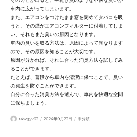
そのカビが出ると、生乾き臭のような不快な臭いが
車内に広がってしまいます。
また、エアコンをつけたまま窓を閉めてタバコを吸
うと、その煙がエアコンフィルターに付着してしま
い、それもまた臭いの原因となります。
車内の臭いを取る方法は、原因によって異なります
ので、その原因を知ることが大切です。
原因が分かれば、それに合った消臭方法を試してみ
ることができます。
たとえば、普段から車内を清潔に保つことで、臭い
の発生を防ぐことができます。
自分に合った消臭方法を選んで、車内を快適な空間
に保ちましょう。
Author
Posted
Categories
r4wgyv63
2024年9月23日
未分類
on