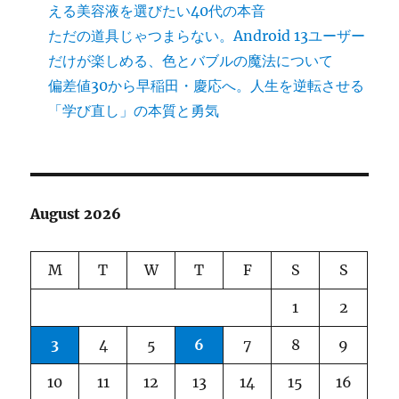
える美容液を選びたい40代の本音
ただの道具じゃつまらない。Android 13ユーザー
だけが楽しめる、色とバブルの魔法について
偏差値30から早稲田・慶応へ。人生を逆転させる
「学び直し」の本質と勇気
August 2026
M
T
W
T
F
S
S
1
2
3
4
5
6
7
8
9
10
11
12
13
14
15
16