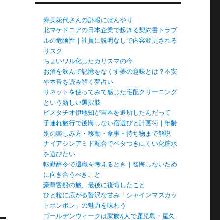
寿美花代さんの訃報にぼんやり
北マケドニアの日本企業で起きる契約書トラブ
ルの危険性｜社員に説明なしで内容変更される
リスク
ちょいワル化したカリスマの今
お酒を飲んで記憶をなくす夢の意味とは？不安
や本音を読み解く夢占い
リネットを使ってみて感じた宅配クリーニング
という新しい選択肢
ピスタチオ伊地知が吉本を退所したんだって
子連れ旅行で後悔しない宿選びと計画術｜年齢
別の楽しみ方・移動・食事・持ち物まで解説
ナイアシンアミド配合でベタつきにくい化粧水
を選びたい
転勤辞令で退職を考えるとき｜後悔しないため
に向き合うべきこと
豪華客船の旅、最後に後悔したこと
ひと粒に広がる贅沢な甘み「シャインマスカッ
トボンボン」の魅力を味わう
ゴールデンウィークは家族4人で鹿児島・屋久