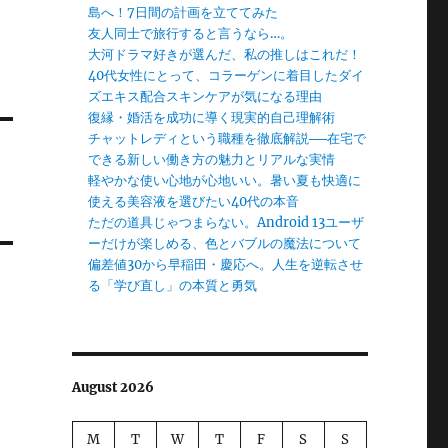
島へ！7日間の計画を立ててみた
友人同士で旅行すると言うなら…。
大河ドラマ好きが選んだ、私の推しはこれだ！
る
40代女性にとって、コラーゲンに着目したダイ
ズエキス配合スキンケアが気になる理由
復縁・婚活を成功に導く現実的自己理解術
チャットレディという職種を徹底解説──在宅で
できる新しい働き方の魅力とリアルな実情
軽やかな使い心地が心地いい。暑い夏も快適に
使える美容液を選びたい40代の本音
ただの道具じゃつまらない。Android 13ユーザ
ーだけが楽しめる、色とバブルの魔法について
偏差値30から早稲田・慶応へ。人生を逆転させ
る「学び直し」の本質と勇気
August 2026
M
T
W
T
F
S
S