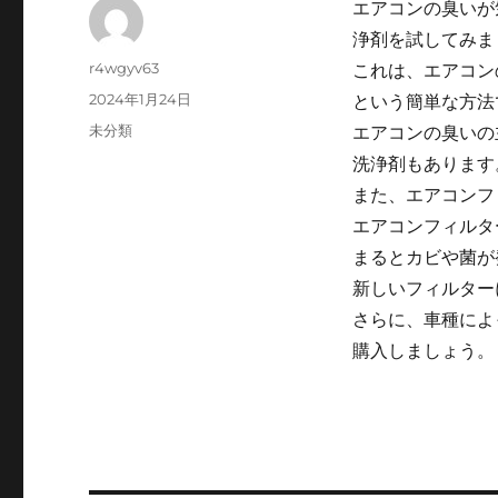
エアコンの臭いが
浄剤を試してみま
Author
r4wgyv63
これは、エアコン
Posted
2024年1月24日
という簡単な方法
on
Categories
未分類
エアコンの臭いの
洗浄剤もあります
また、エアコンフ
エアコンフィルタ
まるとカビや菌が
新しいフィルター
さらに、車種によ
購入しましょう。