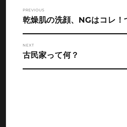
Post
PREVIOUS
navigation
乾燥肌の洗顔、NGはコレ！
Previous
post:
NEXT
古民家って何？
Next
post: