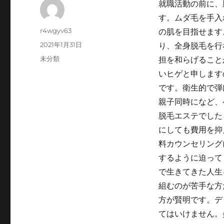
就職活動の前に、
す。ムダ毛を手入
Author
r4wgyv63
の肌を目指せます
Posted
2021年1月31日
り、全身脱毛を行
on
Categories
未分類
担を和らげること
いヒゲと申します
です。衛生的で弾
親子同時になど、
脱毛エステでした
にしても費用を抑
料カウンセリング
するように迫って
で生きてきた人生
組むのが苦手な方
方が賢明です。デ
てはいけません。