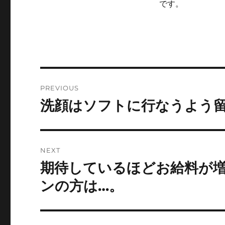
です。
Post
PREVIOUS
navigation
洗顔はソフトに行なうよう
Previous
post:
NEXT
期待しているほどお給料が
Next
post:
ンの方は…。