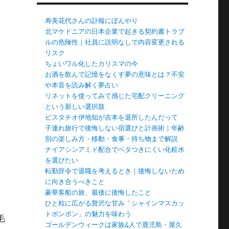
寿美花代さんの訃報にぼんやり
北マケドニアの日本企業で起きる契約書トラブ
ルの危険性｜社員に説明なしで内容変更される
リスク
ちょいワル化したカリスマの今
お酒を飲んで記憶をなくす夢の意味とは？不安
や本音を読み解く夢占い
リネットを使ってみて感じた宅配クリーニング
という新しい選択肢
ピスタチオ伊地知が吉本を退所したんだって
子連れ旅行で後悔しない宿選びと計画術｜年齢
別の楽しみ方・移動・食事・持ち物まで解説
ナイアシンアミド配合でベタつきにくい化粧水
を選びたい
転勤辞令で退職を考えるとき｜後悔しないため
に向き合うべきこと
豪華客船の旅、最後に後悔したこと
ひと粒に広がる贅沢な甘み「シャインマスカッ
トボンボン」の魅力を味わう
毛
ゴールデンウィークは家族4人で鹿児島・屋久