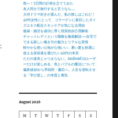
島へ！7日間の計画を立ててみた
友人同士で旅行すると言うなら…。
大河ドラマ好きが選んだ、私の推しはこれだ！
40代女性にとって、コラーゲンに着目したダイ
ズエキス配合スキンケアが気になる理由
復縁・婚活を成功に導く現実的自己理解術
チャットレディという職種を徹底解説──在宅で
できる新しい働き方の魅力とリアルな実情
こ
軽やかな使い心地が心地いい。暑い夏も快適に
使える美容液を選びたい40代の本音
ただの道具じゃつまらない。Android 13ユーザ
ーだけが楽しめる、色とバブルの魔法について
偏差値30から早稲田・慶応へ。人生を逆転させ
る「学び直し」の本質と勇気
August 2026
M
T
W
T
F
S
S