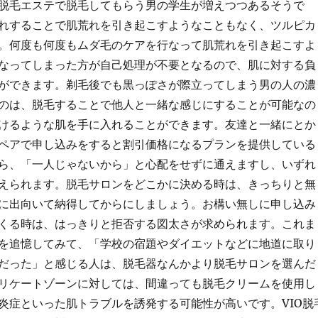
脱毛エステで脱毛してもらう男の学生が増えつつあるそうで
れすることで肌荒れを引き起こすようなこともなく、ツルピカ
。何度も何度もムダ毛のケアを行なって肌荒れを引き起こすよ
なってしまった方が自己処理が不要となるので、肌に対する負
ができます。剃毛後でも黒っぽさが際立ってしまう男の人の濃
のは、脱毛することで他人と一緒な感じにすることが可能なの
けるような肌を手に入れることができます。友達と一緒にとか
ペアで申し込みをすると割引価格になるプランを提供している
ら、「一人じゃないから」と心配をせずに通えますし、いずれ
えられます。脱毛サロンをどこかに決める時は、きっちりと無
に出向いて納得してからにしましょう。お構い無しに申し込み
くる時は、はっきりと拒否する図太さが求められます。これま
を追憶してみて、「学校の宿題やダイエットなどに地道に取り
だった」と感じる人は、脱毛器なんかより脱毛サロンを選んだ
リケートゾーンに対しては、間違っても脱毛クリームを使用し
炎症といった肌トラブルを誘発する可能性が高いです。VIO脱