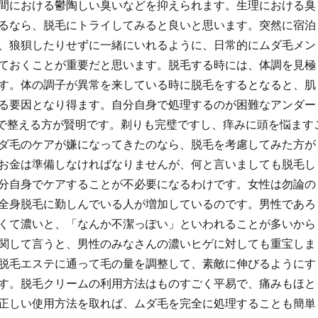
間における鬱陶しい臭いなどを抑えられます。生理における臭
るなら、脱毛にトライしてみると良いと思います。突然に宿泊
、狼狽したりせずに一緒にいれるように、日常的にムダ毛メン
ておくことが重要だと思います。脱毛する時には、体調を見極
す。体の調子が異常を来している時に脱毛をするとなると、肌
る要因となり得ます。自分自身で処理するのが困難なアンダー
毛で整える方が賢明です。剃りも完璧ですし、痒みに頭を悩ます
ダ毛のケアが嫌になってきたのなら、脱毛を考慮してみた方が
お金は準備しなければなりませんが、何と言いましても脱毛し
分自身でケアすることが不必要になるわけです。女性は勿論の
全身脱毛に勤しんでいる人が増加しているのです。男性であろ
くて濃いと、「なんか不潔っぽい」といわれることが多いから
関して言うと、男性のみなさんの濃いヒゲに対しても重宝しま
脱毛エステに通って毛の量を調整して、素敵に伸びるようにす
す。脱毛クリームの利用方法はものすごく平易で、痛みもほと
正しい使用方法を取れば、ムダ毛を完全に処理することも簡単