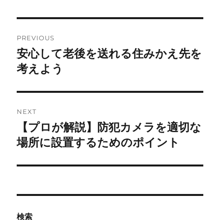
Post
PREVIOUS
navigation
安心して老後を送れる住みかえ先を
Previous
post:
考えよう
NEXT
【プロが解説】防犯カメラを適切な
Next
post:
場所に設置するためのポイント
検索