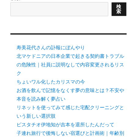
検
索
寿美花代さんの訃報にぼんやり
北マケドニアの日本企業で起きる契約書トラブル
の危険性｜社員に説明なしで内容変更されるリス
ク
ちょいワル化したカリスマの今
お酒を飲んで記憶をなくす夢の意味とは？不安や
本音を読み解く夢占い
リネットを使ってみて感じた宅配クリーニングと
いう新しい選択肢
ピスタチオ伊地知が吉本を退所したんだって
子連れ旅行で後悔しない宿選びと計画術｜年齢別