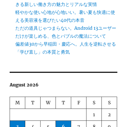
きる新しい働き方の魅力とリアルな実情
軽やかな使い心地が心地いい。暑い夏も快適に使
える美容液を選びたい40代の本音
ただの道具じゃつまらない。Android 13ユーザー
だけが楽しめる、色とバブルの魔法について
偏差値30から早稲田・慶応へ。人生を逆転させる
「学び直し」の本質と勇気
August 2026
M
T
W
T
F
S
S
1
2
3
4
5
6
7
8
9