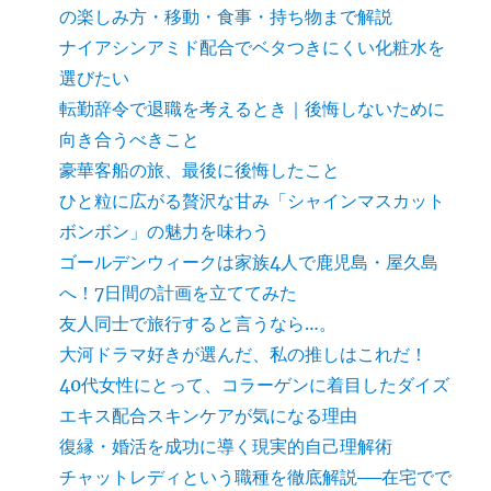
の楽しみ方・移動・食事・持ち物まで解説
ナイアシンアミド配合でベタつきにくい化粧水を
選びたい
転勤辞令で退職を考えるとき｜後悔しないために
向き合うべきこと
豪華客船の旅、最後に後悔したこと
ひと粒に広がる贅沢な甘み「シャインマスカット
ボンボン」の魅力を味わう
ゴールデンウィークは家族4人で鹿児島・屋久島
へ！7日間の計画を立ててみた
友人同士で旅行すると言うなら…。
大河ドラマ好きが選んだ、私の推しはこれだ！
40代女性にとって、コラーゲンに着目したダイズ
エキス配合スキンケアが気になる理由
復縁・婚活を成功に導く現実的自己理解術
チャットレディという職種を徹底解説──在宅でで