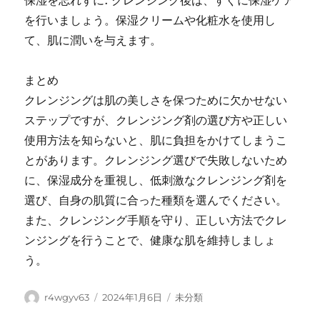
保湿を忘れずに: クレンジング後は、すぐに保湿ケア
を行いましょう。保湿クリームや化粧水を使用し
て、肌に潤いを与えます。
まとめ
クレンジングは肌の美しさを保つために欠かせない
ステップですが、クレンジング剤の選び方や正しい
使用方法を知らないと、肌に負担をかけてしまうこ
とがあります。クレンジング選びで失敗しないため
に、保湿成分を重視し、低刺激なクレンジング剤を
選び、自身の肌質に合った種類を選んでください。
また、クレンジング手順を守り、正しい方法でクレ
ンジングを行うことで、健康な肌を維持しましょ
う。
Author
Posted
Categories
r4wgyv63
2024年1月6日
未分類
on