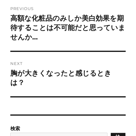
Post
PREVIOUS
navigation
高額な化粧品のみしか美白効果を期
Previous
post:
待することは不可能だと思っていま
せんか…
NEXT
胸が大きくなったと感じるとき
Next
post:
は？
検索