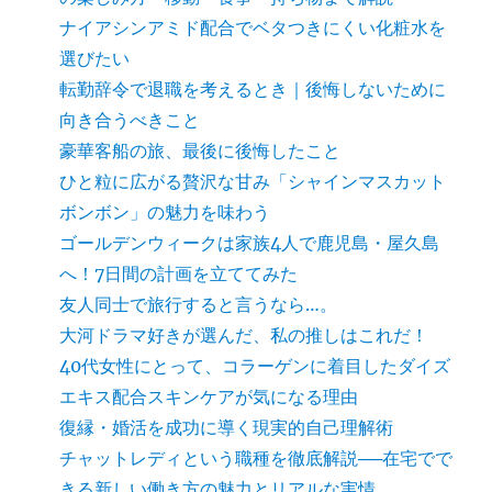
ナイアシンアミド配合でベタつきにくい化粧水を
選びたい
転勤辞令で退職を考えるとき｜後悔しないために
向き合うべきこと
豪華客船の旅、最後に後悔したこと
ひと粒に広がる贅沢な甘み「シャインマスカット
ボンボン」の魅力を味わう
ゴールデンウィークは家族4人で鹿児島・屋久島
へ！7日間の計画を立ててみた
友人同士で旅行すると言うなら…。
大河ドラマ好きが選んだ、私の推しはこれだ！
40代女性にとって、コラーゲンに着目したダイズ
エキス配合スキンケアが気になる理由
復縁・婚活を成功に導く現実的自己理解術
チャットレディという職種を徹底解説──在宅でで
きる新しい働き方の魅力とリアルな実情