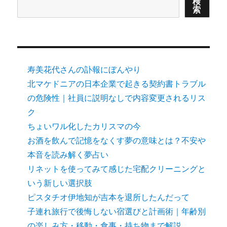
検
索
寿美花代さんの訃報にぼんやり
北マケドニアの日本企業で起きる契約書トラブル
の危険性｜社員に説明なしで内容変更されるリス
ク
ちょいワル化したカリスマの今
お酒を飲んで記憶をなくす夢の意味とは？不安や
本音を読み解く夢占い
リネットを使ってみて感じた宅配クリーニングと
いう新しい選択肢
ピスタチオ伊地知が吉本を退所したんだって
子連れ旅行で後悔しない宿選びと計画術｜年齢別
の楽しみ方・移動・食事・持ち物まで解説