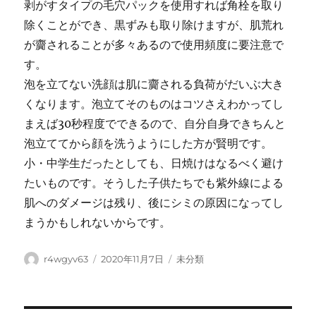
剥がすタイプの毛穴パックを使用すれば角栓を取り
除くことができ、黒ずみも取り除けますが、肌荒れ
が齎されることが多々あるので使用頻度に要注意で
す。
泡を立てない洗顔は肌に齎される負荷がだいぶ大き
くなります。泡立てそのものはコツさえわかってし
まえば30秒程度でできるので、自分自身できちんと
泡立ててから顔を洗うようにした方が賢明です。
小・中学生だったとしても、日焼けはなるべく避け
たいものです。そうした子供たちでも紫外線による
肌へのダメージは残り、後にシミの原因になってし
まうかもしれないからです。
Author
Posted
Categories
r4wgyv63
2020年11月7日
未分類
on