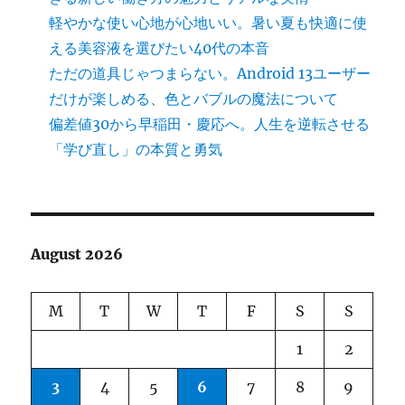
軽やかな使い心地が心地いい。暑い夏も快適に使
える美容液を選びたい40代の本音
ただの道具じゃつまらない。Android 13ユーザー
だけが楽しめる、色とバブルの魔法について
偏差値30から早稲田・慶応へ。人生を逆転させる
「学び直し」の本質と勇気
August 2026
M
T
W
T
F
S
S
1
2
3
4
5
6
7
8
9