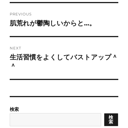
Post
PREVIOUS
navigation
肌荒れが鬱陶しいからと…。
Previous
post:
NEXT
生活習慣をよくしてバストアップ＾
Next
post:
＾
検索
検
索