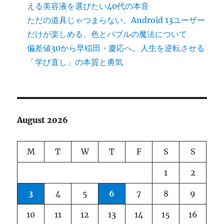
える美容液を選びたい40代の本音
ただの道具じゃつまらない。Android 13ユーザー
だけが楽しめる、色とバブルの魔法について
偏差値30から早稲田・慶応へ。人生を逆転させる
「学び直し」の本質と勇気
August 2026
M
T
W
T
F
S
S
1
2
3
4
5
6
7
8
9
10
11
12
13
14
15
16