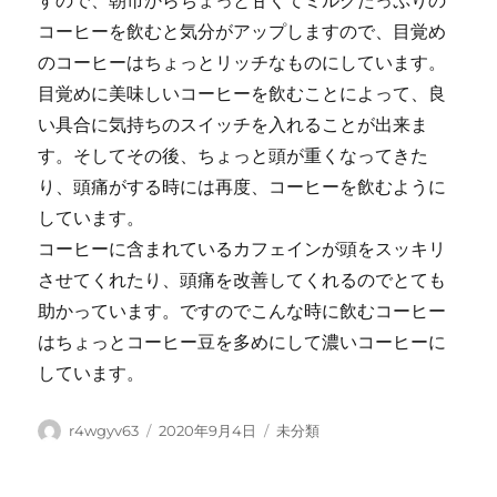
すので、朝市からちょっと甘くてミルクたっぷりの
コーヒーを飲むと気分がアップしますので、目覚め
のコーヒーはちょっとリッチなものにしています。
目覚めに美味しいコーヒーを飲むことによって、良
い具合に気持ちのスイッチを入れることが出来ま
す。そしてその後、ちょっと頭が重くなってきた
り、頭痛がする時には再度、コーヒーを飲むように
しています。
コーヒーに含まれているカフェインが頭をスッキリ
させてくれたり、頭痛を改善してくれるのでとても
助かっています。ですのでこんな時に飲むコーヒー
はちょっとコーヒー豆を多めにして濃いコーヒーに
しています。
Author
Posted
Categories
r4wgyv63
2020年9月4日
未分類
on