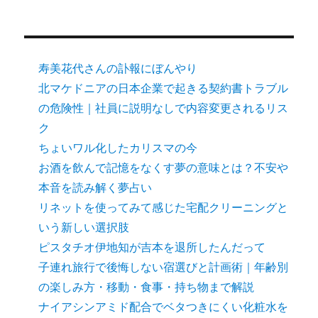
寿美花代さんの訃報にぼんやり
北マケドニアの日本企業で起きる契約書トラブル
の危険性｜社員に説明なしで内容変更されるリス
ク
ちょいワル化したカリスマの今
お酒を飲んで記憶をなくす夢の意味とは？不安や
本音を読み解く夢占い
リネットを使ってみて感じた宅配クリーニングと
いう新しい選択肢
ピスタチオ伊地知が吉本を退所したんだって
子連れ旅行で後悔しない宿選びと計画術｜年齢別
の楽しみ方・移動・食事・持ち物まで解説
ナイアシンアミド配合でベタつきにくい化粧水を