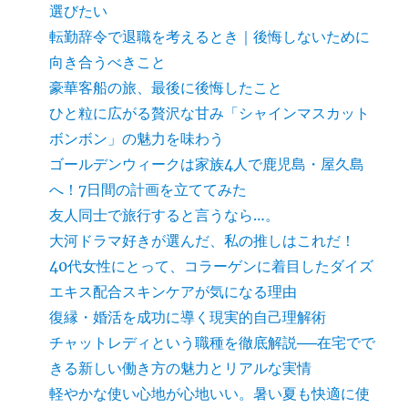
選びたい
転勤辞令で退職を考えるとき｜後悔しないために
向き合うべきこと
豪華客船の旅、最後に後悔したこと
ひと粒に広がる贅沢な甘み「シャインマスカット
ボンボン」の魅力を味わう
ゴールデンウィークは家族4人で鹿児島・屋久島
へ！7日間の計画を立ててみた
友人同士で旅行すると言うなら…。
大河ドラマ好きが選んだ、私の推しはこれだ！
40代女性にとって、コラーゲンに着目したダイズ
エキス配合スキンケアが気になる理由
復縁・婚活を成功に導く現実的自己理解術
チャットレディという職種を徹底解説──在宅でで
きる新しい働き方の魅力とリアルな実情
軽やかな使い心地が心地いい。暑い夏も快適に使