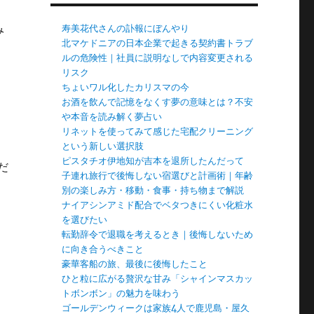
み
寿美花代さんの訃報にぼんやり
北マケドニアの日本企業で起きる契約書トラブ
ルの危険性｜社員に説明なしで内容変更される
リスク
ちょいワル化したカリスマの今
お酒を飲んで記憶をなくす夢の意味とは？不安
や本音を読み解く夢占い
リネットを使ってみて感じた宅配クリーニング
という新しい選択肢
ピスタチオ伊地知が吉本を退所したんだって
だ
子連れ旅行で後悔しない宿選びと計画術｜年齢
別の楽しみ方・移動・食事・持ち物まで解説
ナイアシンアミド配合でベタつきにくい化粧水
を選びたい
転勤辞令で退職を考えるとき｜後悔しないため
に向き合うべきこと
豪華客船の旅、最後に後悔したこと
ひと粒に広がる贅沢な甘み「シャインマスカッ
トボンボン」の魅力を味わう
ゴールデンウィークは家族4人で鹿児島・屋久