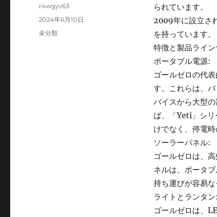
Author
r4wgyv63
られています。
Posted
2024年6月10日
2009年に設立
on
Categories
未分類
を持っています。
特徴と製品ライン
ポータブル電源:
ゴールゼロの代表
す。これらは、バ
バイスから大型の
ば、「Yeti」
けでなく、停電時
ソーラーパネル:
ゴールゼロは、高
ネルは、ポータブ
持ち運びが容易な
ライトとランタン
ゴールゼロは、L