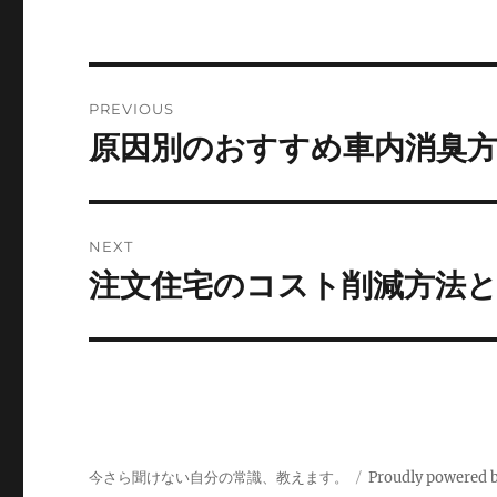
Post
PREVIOUS
navigation
原因別のおすすめ車内消臭
Previous
post:
NEXT
注文住宅のコスト削減方法
Next
post:
今さら聞けない自分の常識、教えます。
Proudly powered 