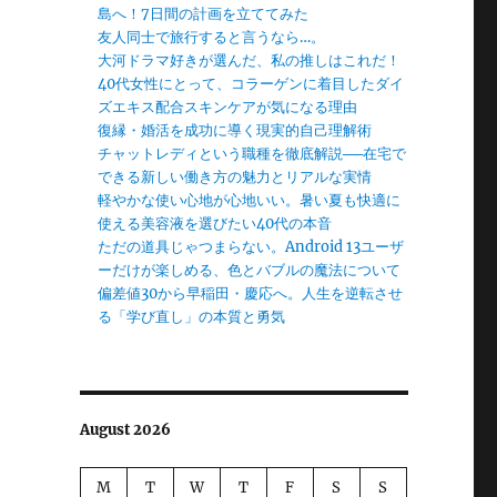
島へ！7日間の計画を立ててみた
友人同士で旅行すると言うなら…。
大河ドラマ好きが選んだ、私の推しはこれだ！
40代女性にとって、コラーゲンに着目したダイ
ズエキス配合スキンケアが気になる理由
復縁・婚活を成功に導く現実的自己理解術
チャットレディという職種を徹底解説──在宅で
できる新しい働き方の魅力とリアルな実情
軽やかな使い心地が心地いい。暑い夏も快適に
使える美容液を選びたい40代の本音
ただの道具じゃつまらない。Android 13ユーザ
ーだけが楽しめる、色とバブルの魔法について
偏差値30から早稲田・慶応へ。人生を逆転させ
る「学び直し」の本質と勇気
August 2026
M
T
W
T
F
S
S