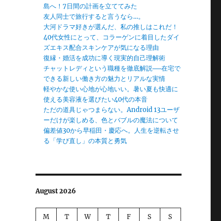
島へ！7日間の計画を立ててみた
友人同士で旅行すると言うなら…。
大河ドラマ好きが選んだ、私の推しはこれだ！
40代女性にとって、コラーゲンに着目したダイ
ズエキス配合スキンケアが気になる理由
復縁・婚活を成功に導く現実的自己理解術
チャットレディという職種を徹底解説──在宅で
できる新しい働き方の魅力とリアルな実情
軽やかな使い心地が心地いい。暑い夏も快適に
使える美容液を選びたい40代の本音
ただの道具じゃつまらない。Android 13ユーザ
ーだけが楽しめる、色とバブルの魔法について
偏差値30から早稲田・慶応へ。人生を逆転させ
る「学び直し」の本質と勇気
August 2026
M
T
W
T
F
S
S