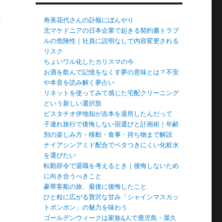
か
寿美花代さんの訃報にぼんやり
北マケドニアの日本企業で起きる契約書トラブ
ルの危険性｜社員に説明なしで内容変更される
リスク
ちょいワル化したカリスマの今
お酒を飲んで記憶をなくす夢の意味とは？不安
。
や本音を読み解く夢占い
リネットを使ってみて感じた宅配クリーニング
という新しい選択肢
ピスタチオ伊地知が吉本を退所したんだって
子連れ旅行で後悔しない宿選びと計画術｜年齢
別の楽しみ方・移動・食事・持ち物まで解説
ナイアシンアミド配合でベタつきにくい化粧水
を選びたい
転勤辞令で退職を考えるとき｜後悔しないため
に向き合うべきこと
豪華客船の旅、最後に後悔したこと
ひと粒に広がる贅沢な甘み「シャインマスカッ
トボンボン」の魅力を味わう
ゴールデンウィークは家族4人で鹿児島・屋久