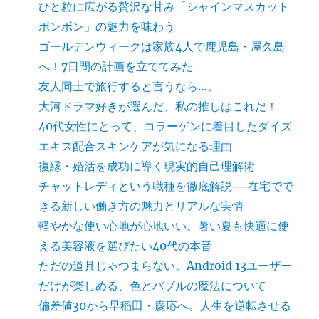
ひと粒に広がる贅沢な甘み「シャインマスカット
ボンボン」の魅力を味わう
ゴールデンウィークは家族4人で鹿児島・屋久島
へ！7日間の計画を立ててみた
友人同士で旅行すると言うなら…。
大河ドラマ好きが選んだ、私の推しはこれだ！
40代女性にとって、コラーゲンに着目したダイズ
エキス配合スキンケアが気になる理由
復縁・婚活を成功に導く現実的自己理解術
チャットレディという職種を徹底解説──在宅でで
きる新しい働き方の魅力とリアルな実情
軽やかな使い心地が心地いい。暑い夏も快適に使
える美容液を選びたい40代の本音
ただの道具じゃつまらない。Android 13ユーザー
だけが楽しめる、色とバブルの魔法について
偏差値30から早稲田・慶応へ。人生を逆転させる