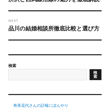
post:
NEXT
品川の結婚相談所徹底比較と選び方
Next
post:
検索
検
索
寿美花代さんの訃報にぼんやり