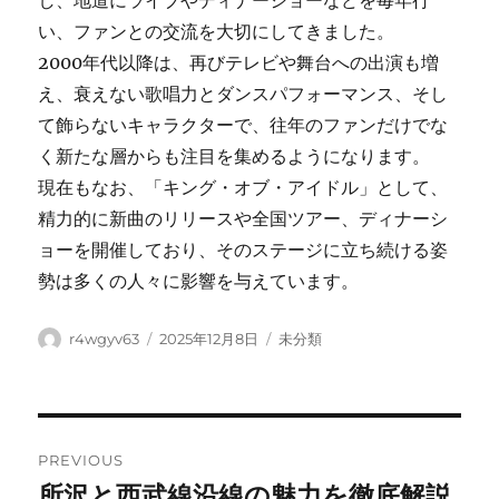
し、地道にライブやディナーショーなどを毎年行
い、ファンとの交流を大切にしてきました。
2000年代以降は、再びテレビや舞台への出演も増
え、衰えない歌唱力とダンスパフォーマンス、そし
て飾らないキャラクターで、往年のファンだけでな
く新たな層からも注目を集めるようになります。
現在もなお、「キング・オブ・アイドル」として、
精力的に新曲のリリースや全国ツアー、ディナーシ
ョーを開催しており、そのステージに立ち続ける姿
勢は多くの人々に影響を与えています。
Author
Posted
Categories
r4wgyv63
2025年12月8日
未分類
on
Post
PREVIOUS
navigation
所沢と西武線沿線の魅力を徹底解説
Previous