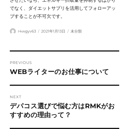
させたいなら、エネルギー摂取量を抑制するばかり
でなく、ダイエットサプリを活用してフォローアッ
プすることが不可欠です。
Author
Posted
Categories
r4wgyv63
2021年1月13日
未分類
on
Post
PREVIOUS
navigation
WEBライターのお仕事について
Previous
post:
NEXT
デパコス選びで悩む方はRMKがお
Next
post:
すすめの理由って？