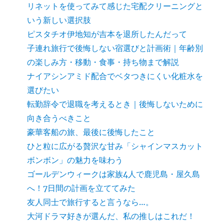
リネットを使ってみて感じた宅配クリーニングと
いう新しい選択肢
ピスタチオ伊地知が吉本を退所したんだって
子連れ旅行で後悔しない宿選びと計画術｜年齢別
の楽しみ方・移動・食事・持ち物まで解説
ナイアシンアミド配合でベタつきにくい化粧水を
選びたい
転勤辞令で退職を考えるとき｜後悔しないために
向き合うべきこと
豪華客船の旅、最後に後悔したこと
ひと粒に広がる贅沢な甘み「シャインマスカット
ボンボン」の魅力を味わう
ゴールデンウィークは家族4人で鹿児島・屋久島
へ！7日間の計画を立ててみた
友人同士で旅行すると言うなら…。
大河ドラマ好きが選んだ、私の推しはこれだ！