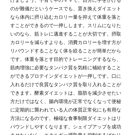
けましょう。子育て中のママで、自分に手をかける
のが難儀だというケースでも、置き換えダイエット
なら体内に摂り込むカロリー量を抑えて体重を落と
すことができるので一押しします。スリムになりた
いのなら、筋トレに邁進することが大切です。摂取
カロリーを減らすよりも、消費カロリーを増す方が
リバウンドすることなく体を絞ることが簡単だから
です。体重を落とす目的でトレーニングするなら、
筋肉増強に必要なタンパク質を気軽に補給すること
ができるプロテインダイエットが一押しです。口に
入れるだけで良質なタンパク質を取り入れることが
できます。酵素ダイエットは、脂肪を減少させたい
方だけではなく、腸内環境が正常でなくなって便秘
に定期的に襲われている人の体質正常化にも有用な
方法になるのです。極端な食事制限ダイエットはリ
バウンドしやすくなります。シェイプアップを成功