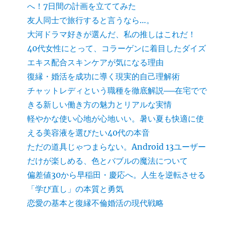
へ！7日間の計画を立ててみた
友人同士で旅行すると言うなら…。
大河ドラマ好きが選んだ、私の推しはこれだ！
40代女性にとって、コラーゲンに着目したダイズ
エキス配合スキンケアが気になる理由
復縁・婚活を成功に導く現実的自己理解術
チャットレディという職種を徹底解説──在宅でで
きる新しい働き方の魅力とリアルな実情
軽やかな使い心地が心地いい。暑い夏も快適に使
える美容液を選びたい40代の本音
ただの道具じゃつまらない。Android 13ユーザー
だけが楽しめる、色とバブルの魔法について
偏差値30から早稲田・慶応へ。人生を逆転させる
「学び直し」の本質と勇気
恋愛の基本と復縁不倫婚活の現代戦略