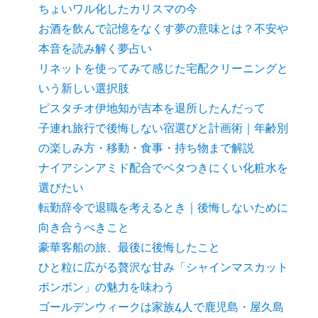
ちょいワル化したカリスマの今
お酒を飲んで記憶をなくす夢の意味とは？不安や
本音を読み解く夢占い
リネットを使ってみて感じた宅配クリーニングと
いう新しい選択肢
ピスタチオ伊地知が吉本を退所したんだって
子連れ旅行で後悔しない宿選びと計画術｜年齢別
の楽しみ方・移動・食事・持ち物まで解説
ナイアシンアミド配合でベタつきにくい化粧水を
選びたい
転勤辞令で退職を考えるとき｜後悔しないために
向き合うべきこと
豪華客船の旅、最後に後悔したこと
ひと粒に広がる贅沢な甘み「シャインマスカット
ボンボン」の魅力を味わう
ゴールデンウィークは家族4人で鹿児島・屋久島