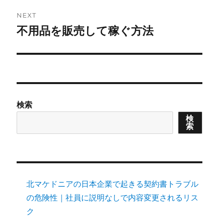
NEXT
不用品を販売して稼ぐ方法
Next
post:
検索
検
索
北マケドニアの日本企業で起きる契約書トラブル
の危険性｜社員に説明なしで内容変更されるリス
ク