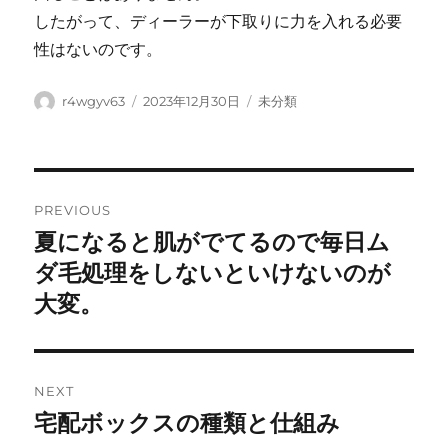
したがって、ディーラーが下取りに力を入れる必要
性はないのです。
Author
Posted
Categories
r4wgyv63
2023年12月30日
未分類
on
Post
PREVIOUS
navigation
夏になると肌がでてるので毎日ム
Previous
post:
ダ毛処理をしないといけないのが
大変。
NEXT
宅配ボックスの種類と仕組み
Next