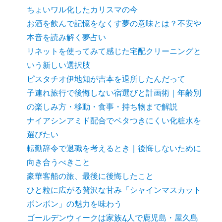
ちょいワル化したカリスマの今
お酒を飲んで記憶をなくす夢の意味とは？不安や
本音を読み解く夢占い
リネットを使ってみて感じた宅配クリーニングと
いう新しい選択肢
ピスタチオ伊地知が吉本を退所したんだって
子連れ旅行で後悔しない宿選びと計画術｜年齢別
の楽しみ方・移動・食事・持ち物まで解説
ナイアシンアミド配合でベタつきにくい化粧水を
選びたい
転勤辞令で退職を考えるとき｜後悔しないために
向き合うべきこと
豪華客船の旅、最後に後悔したこと
ひと粒に広がる贅沢な甘み「シャインマスカット
ボンボン」の魅力を味わう
ゴールデンウィークは家族4人で鹿児島・屋久島