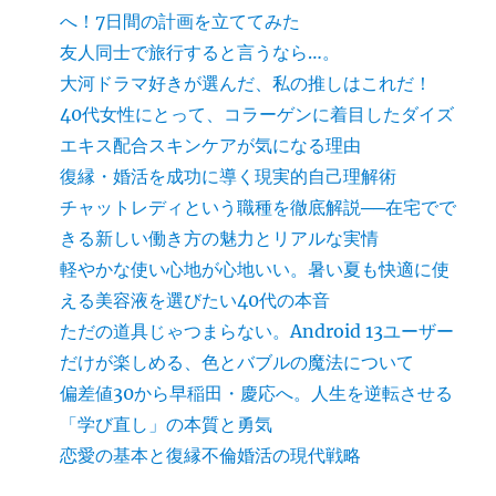
へ！7日間の計画を立ててみた
友人同士で旅行すると言うなら…。
大河ドラマ好きが選んだ、私の推しはこれだ！
40代女性にとって、コラーゲンに着目したダイズ
エキス配合スキンケアが気になる理由
復縁・婚活を成功に導く現実的自己理解術
チャットレディという職種を徹底解説──在宅でで
きる新しい働き方の魅力とリアルな実情
軽やかな使い心地が心地いい。暑い夏も快適に使
える美容液を選びたい40代の本音
ただの道具じゃつまらない。Android 13ユーザー
だけが楽しめる、色とバブルの魔法について
偏差値30から早稲田・慶応へ。人生を逆転させる
「学び直し」の本質と勇気
恋愛の基本と復縁不倫婚活の現代戦略