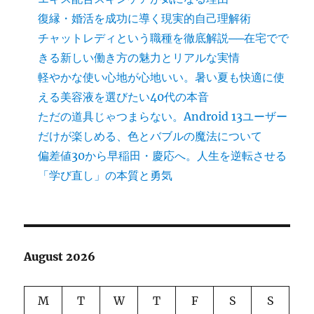
復縁・婚活を成功に導く現実的自己理解術
チャットレディという職種を徹底解説──在宅でで
きる新しい働き方の魅力とリアルな実情
軽やかな使い心地が心地いい。暑い夏も快適に使
える美容液を選びたい40代の本音
ただの道具じゃつまらない。Android 13ユーザー
だけが楽しめる、色とバブルの魔法について
偏差値30から早稲田・慶応へ。人生を逆転させる
「学び直し」の本質と勇気
August 2026
M
T
W
T
F
S
S