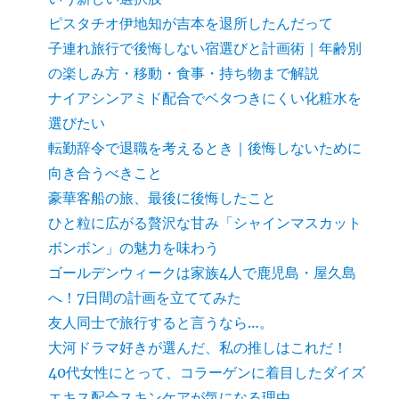
ピスタチオ伊地知が吉本を退所したんだって
子連れ旅行で後悔しない宿選びと計画術｜年齢別
の楽しみ方・移動・食事・持ち物まで解説
ナイアシンアミド配合でベタつきにくい化粧水を
選びたい
転勤辞令で退職を考えるとき｜後悔しないために
向き合うべきこと
豪華客船の旅、最後に後悔したこと
ひと粒に広がる贅沢な甘み「シャインマスカット
ボンボン」の魅力を味わう
ゴールデンウィークは家族4人で鹿児島・屋久島
へ！7日間の計画を立ててみた
友人同士で旅行すると言うなら…。
大河ドラマ好きが選んだ、私の推しはこれだ！
40代女性にとって、コラーゲンに着目したダイズ
エキス配合スキンケアが気になる理由