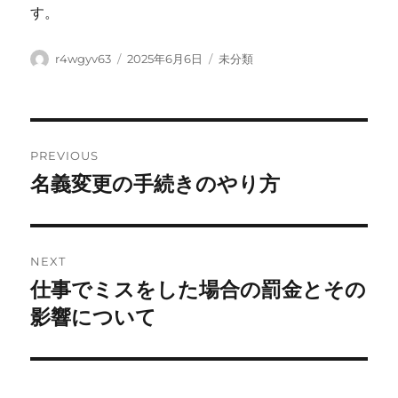
す。
Author
Posted
Categories
r4wgyv63
2025年6月6日
未分類
on
Post
PREVIOUS
navigation
名義変更の手続きのやり方
Previous
post:
NEXT
仕事でミスをした場合の罰金とその
Next
post:
影響について