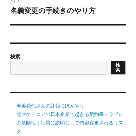
NEXT
名義変更の手続きのやり方
Next
post:
検索
検
索
寿美花代さんの訃報にぼんやり
北マケドニアの日本企業で起きる契約書トラブル
の危険性｜社員に説明なしで内容変更されるリス
ク