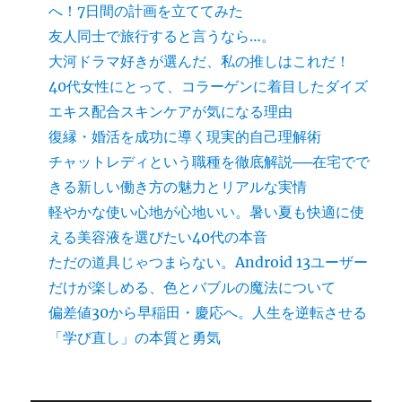
へ！7日間の計画を立ててみた
友人同士で旅行すると言うなら…。
大河ドラマ好きが選んだ、私の推しはこれだ！
40代女性にとって、コラーゲンに着目したダイズ
エキス配合スキンケアが気になる理由
復縁・婚活を成功に導く現実的自己理解術
チャットレディという職種を徹底解説──在宅でで
きる新しい働き方の魅力とリアルな実情
軽やかな使い心地が心地いい。暑い夏も快適に使
える美容液を選びたい40代の本音
ただの道具じゃつまらない。Android 13ユーザー
だけが楽しめる、色とバブルの魔法について
偏差値30から早稲田・慶応へ。人生を逆転させる
「学び直し」の本質と勇気