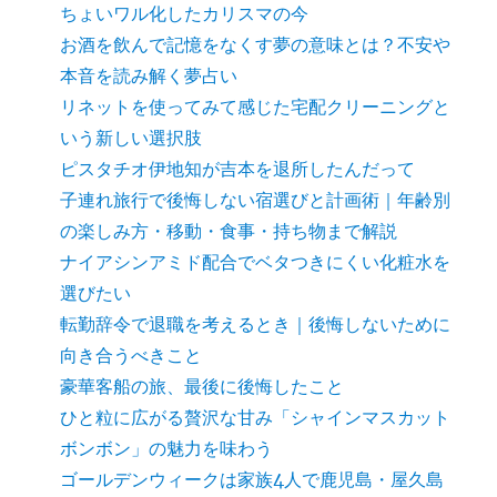
ちょいワル化したカリスマの今
お酒を飲んで記憶をなくす夢の意味とは？不安や
本音を読み解く夢占い
リネットを使ってみて感じた宅配クリーニングと
いう新しい選択肢
ピスタチオ伊地知が吉本を退所したんだって
子連れ旅行で後悔しない宿選びと計画術｜年齢別
の楽しみ方・移動・食事・持ち物まで解説
ナイアシンアミド配合でベタつきにくい化粧水を
選びたい
転勤辞令で退職を考えるとき｜後悔しないために
向き合うべきこと
豪華客船の旅、最後に後悔したこと
ひと粒に広がる贅沢な甘み「シャインマスカット
ボンボン」の魅力を味わう
ゴールデンウィークは家族4人で鹿児島・屋久島