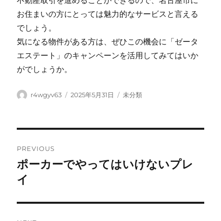
不動産取引を進めることができるので、名古屋市に
お住まいの方にとっては魅力的なサービスと言える
でしょう。
気になる物件がある方は、ぜひこの機会に「ゼータ
エステート」のキャンペーンを活用してみてはいか
がでしょうか。
Author
Posted
Categories
r4wgyv63
2025年5月31日
未分類
on
Post
PREVIOUS
navigation
ポーカーでやってはいけないプレ
Previous
post:
イ