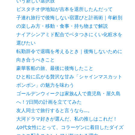
いう新しい選択肢
ピスタチオ伊地知が吉本を退所したんだって
子連れ旅行で後悔しない宿選びと計画術｜年齢別
の楽しみ方・移動・食事・持ち物まで解説
ナイアシンアミド配合でベタつきにくい化粧水を
選びたい
転勤辞令で退職を考えるとき｜後悔しないために
向き合うべきこと
豪華客船の旅、最後に後悔したこと
ひと粒に広がる贅沢な甘み「シャインマスカット
ボンボン」の魅力を味わう
ゴールデンウィークは家族4人で鹿児島・屋久島
へ！7日間の計画を立ててみた
友人同士で旅行すると言うなら…。
大河ドラマ好きが選んだ、私の推しはこれだ！
40代女性にとって、コラーゲンに着目したダイズ