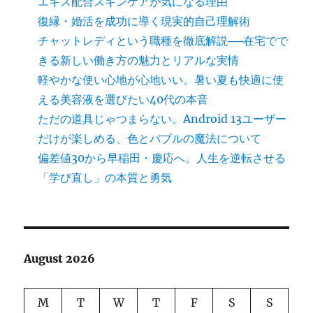
エキス配合スキンケアが気になる理由
復縁・婚活を成功に導く現実的自己理解術
チャットレディという職種を徹底解説──在宅でで
きる新しい働き方の魅力とリアルな実情
軽やかな使い心地が心地いい。暑い夏も快適に使
える美容液を選びたい40代の本音
ただの道具じゃつまらない。Android 13ユーザー
だけが楽しめる、色とバブルの魔法について
偏差値30から早稲田・慶応へ。人生を逆転させる
「学び直し」の本質と勇気
August 2026
M
T
W
T
F
S
S