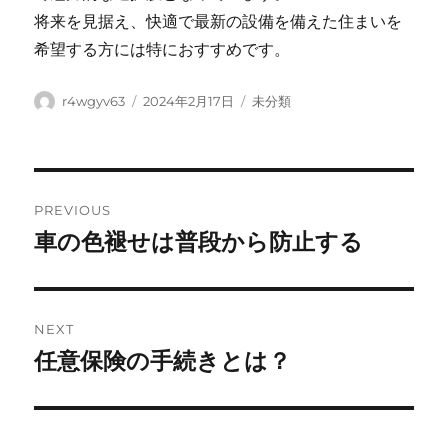
将来を見据え、快適で最新の設備を備えた住まいを
希望する方には特におすすめです。
Author
Posted
Categories
r4wgyv63
2024年2月17日
未分類
on
Post
PREVIOUS
navigation
車の色褪せは普段から防止する
Previous
post:
NEXT
任意保険の手続きとは？
Next
post: