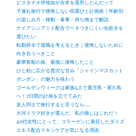
ピスタチオ伊地知が吉本を退所したんだって
子連れ旅行で後悔しない宿選びと計画術｜年齢別
の楽しみ方・移動・食事・持ち物まで解説
ナイアシンアミド配合でベタつきにくい化粧水を
選びたい
転勤辞令で退職を考えるとき｜後悔しないために
向き合うべきこと
豪華客船の旅、最後に後悔したこと
ひと粒に広がる贅沢な甘み「シャインマスカット
ボンボン」の魅力を味わう
ゴールデンウィークは家族4人で鹿児島・屋久島
へ！7日間の計画を立ててみた
友人同士で旅行すると言うなら…。
大河ドラマ好きが選んだ、私の推しはこれだ！
40代女性にとって、コラーゲンに着目したダイズ
エキス配合スキンケアが気になる理由