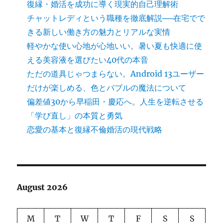
復縁・婚活を成功に導く現実的自己理解術
チャットレディという職種を徹底解説──在宅でで
きる新しい働き方の魅力とリアルな実情
軽やかな使い心地が心地いい。暑い夏も快適に使
える美容液を選びたい40代の本音
ただの道具じゃつまらない。Android 13ユーザー
だけが楽しめる、色とバブルの魔法について
偏差値30から早稲田・慶応へ。人生を逆転させる
「学び直し」の本質と勇気
恋愛の基本と復縁不倫婚活の現代戦略
August 2026
M
T
W
T
F
S
S