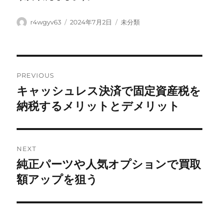
Author
Posted
Categories
r4wgyv63
2024年7月2日
未分類
on
Post
PREVIOUS
navigation
キャッシュレス決済で固定資産税を
Previous
post:
納税するメリットとデメリット
NEXT
純正パーツや人気オプションで買取
Next
post:
額アップを狙う