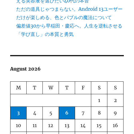
える美容液を選びたい40代の本音
ただの道具じゃつまらない。Android 13ユーザー
だけが楽しめる、色とバブルの魔法について
偏差値30から早稲田・慶応へ。人生を逆転させる
「学び直し」の本質と勇気
August 2026
M
T
W
T
F
S
S
1
2
3
4
5
6
7
8
9
10
11
12
13
14
15
16