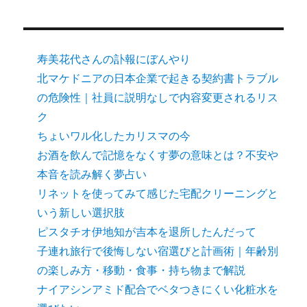
寿美花代さんの訃報にぼんやり
北マケドニアの日本企業で起きる契約書トラブル
の危険性｜社員に説明なしで内容変更されるリス
ク
ちょいワル化したカリスマの今
お酒を飲んで記憶をなくす夢の意味とは？不安や
本音を読み解く夢占い
リネットを使ってみて感じた宅配クリーニングと
いう新しい選択肢
ピスタチオ伊地知が吉本を退所したんだって
子連れ旅行で後悔しない宿選びと計画術｜年齢別
の楽しみ方・移動・食事・持ち物まで解説
ナイアシンアミド配合でベタつきにくい化粧水を