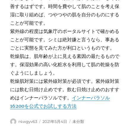
善するはずです。時間を費やして肌のことを考え保
湿に取り組めば、つやつやの肌を自分のものにする
ことが可能です。
紫外線の程度は気象庁のポータルサイトで確かめる
ことが可能です。シミは絶対嫌と言うなら、事ある
ごとに実態を見てみた方が利口というものです。
乾燥肌は、肌年齢が上に見える素因の最たるもので
す。保湿効果の高い化粧水を利用して肌の乾燥を防
ぐようにしましょう。
乾燥肌対策には紫外線対策が必須です。紫外線対策
には飲む日焼け止めです。飲む日焼け止めのおすす
めはインナーパラソルです。
インナーパラソル
16200を公式でお試しする方法
Author
Posted
Categories
r4wgyv63
2021年5月4日
未分類
on