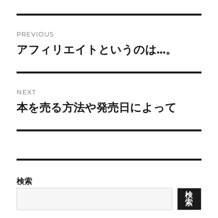
Post
PREVIOUS
navigation
アフィリエイトというのは…。
Previous
post:
NEXT
本を売る方法や発売日によって
Next
post:
検索
検
索