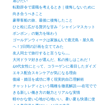
選びたい
転勤辞令で退職を考えるとき｜後悔しないために
向き合うべきこと
豪華客船の旅、最後に後悔したこと
ひと粒に広がる贅沢な甘み「シャインマスカット
ボンボン」の魅力を味わう
ゴールデンウィークは家族4人で鹿児島・屋久島
へ！7日間の計画を立ててみた
友人同士で旅行すると言うなら…。
大河ドラマ好きが選んだ、私の推しはこれだ！
40代女性にとって、コラーゲンに着目したダイズ
エキス配合スキンケアが気になる理由
復縁・婚活を成功に導く現実的自己理解術
チャットレディという職種を徹底解説──在宅でで
きる新しい働き方の魅力とリアルな実情
軽やかな使い心地が心地いい。暑い夏も快適に使