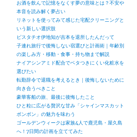
お酒を飲んで記憶をなくす夢の意味とは？不安や
本音を読み解く夢占い
リネットを使ってみて感じた宅配クリーニングと
いう新しい選択肢
ピスタチオ伊地知が吉本を退所したんだって
子連れ旅行で後悔しない宿選びと計画術｜年齢別
の楽しみ方・移動・食事・持ち物まで解説
ナイアシンアミド配合でベタつきにくい化粧水を
選びたい
転勤辞令で退職を考えるとき｜後悔しないために
向き合うべきこと
豪華客船の旅、最後に後悔したこと
ひと粒に広がる贅沢な甘み「シャインマスカット
ボンボン」の魅力を味わう
ゴールデンウィークは家族4人で鹿児島・屋久島
へ！7日間の計画を立ててみた