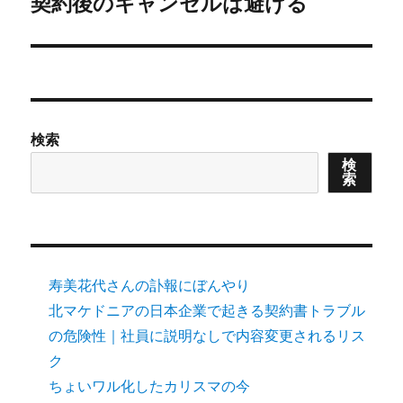
契約後のキャンセルは避ける
Next
post:
検索
検
索
寿美花代さんの訃報にぼんやり
北マケドニアの日本企業で起きる契約書トラブル
の危険性｜社員に説明なしで内容変更されるリス
ク
ちょいワル化したカリスマの今