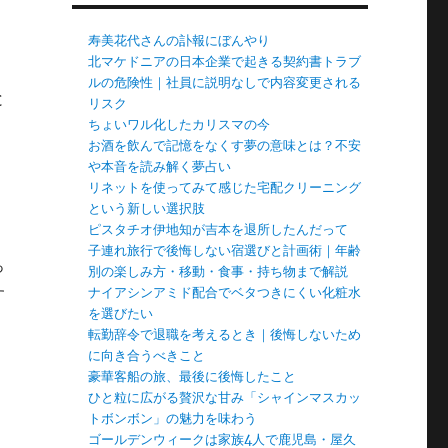
寿美花代さんの訃報にぼんやり
北マケドニアの日本企業で起きる契約書トラブ
ルの危険性｜社員に説明なしで内容変更される
と
リスク
ちょいワル化したカリスマの今
お酒を飲んで記憶をなくす夢の意味とは？不安
や本音を読み解く夢占い
リネットを使ってみて感じた宅配クリーニング
という新しい選択肢
ピスタチオ伊地知が吉本を退所したんだって
子連れ旅行で後悔しない宿選びと計画術｜年齢
っ
別の楽しみ方・移動・食事・持ち物まで解説
す
ナイアシンアミド配合でベタつきにくい化粧水
を選びたい
転勤辞令で退職を考えるとき｜後悔しないため
に向き合うべきこと
豪華客船の旅、最後に後悔したこと
ひと粒に広がる贅沢な甘み「シャインマスカッ
トボンボン」の魅力を味わう
ゴールデンウィークは家族4人で鹿児島・屋久