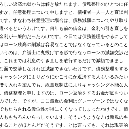
ろしい返済地獄からは解き放たれます。債務整理のひとつに任
すが、任意整理について申しますと、債権者一人一人と直談判
です。すなわち任意整理の場合は、債務減額についてやり取り
選べるというわけです。何年も前の借金は、金利の引き直しを
金利が一般的だったわけです。今日では債務整理をやるにして
はローン残高の削減は容易なことではなくなっているとのこと
いうのは、弁護士に丸投げする形で行なうローンの減額交渉だ
、これまでは利息の引き直しを敢行するだけで減額できまし
な面で交渉しなければ減額できないわけです。債務整理をする
キャッシングによりどうにかこうにか返済する人もいるみたい
借り入れを望んでも、総量規制法によりキャッシング不能な人
。債務整理と申しますのは、ローン返済をするお金が底をつい
のでした。ですが、ここ最近の金利はグレーゾーンではなくな
でもたらされる優位性が得にくくなってしまったわけです。債
人ももちろんいらっしゃいます。そういうような方は新規のキ
することがほとんどだそうです。とは言っても、それは現実的