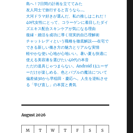
島へ！7日間の計画を立ててみた
友人同士で旅行すると言うなら…。
大河ドラマ好きが選んだ、私の推しはこれだ！
40代女性にとって、コラーゲンに着目したダイ
ズエキス配合スキンケアが気になる理由
復縁・婚活を成功に導く現実的自己理解術
チャットレディという職種を徹底解説──在宅で
できる新しい働き方の魅力とリアルな実情
軽やかな使い心地が心地いい。暑い夏も快適に
使える美容液を選びたい40代の本音
ただの道具じゃつまらない。Android 13ユーザ
ーだけが楽しめる、色とバブルの魔法について
偏差値30から早稲田・慶応へ。人生を逆転させ
る「学び直し」の本質と勇気
August 2026
M
T
W
T
F
S
S