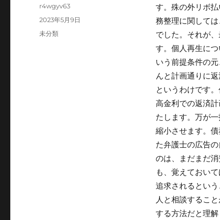
Author
r4wgyv63
す。殊の外リボ払
Posted
2023年5月9日
務整理に関しては
on
Categories
未分類
でした。それが、
す。個人再生につ
いう前提条件の元
んと計画通りに返
というわけです。
高金利での返済計
たします。万が一
縮小させます。債
た弁護士の広告の
のは、まだまだ消
も、覚えておいて
追求されるという
人と相談すること
する方法だと理解