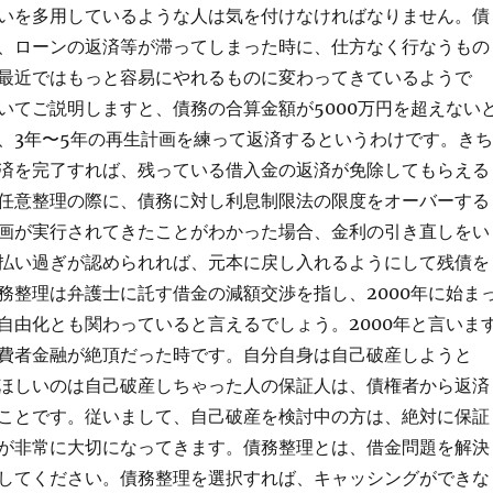
いを多用しているような人は気を付けなければなりません。債
、ローンの返済等が滞ってしまった時に、仕方なく行なうもの
最近ではもっと容易にやれるものに変わってきているようで
いてご説明しますと、債務の合算金額が5000万円を超えない
、3年〜5年の再生計画を練って返済するというわけです。きち
済を完了すれば、残っている借入金の返済が免除してもらえる
任意整理の際に、債務に対し利息制限法の限度をオーバーする
画が実行されてきたことがわかった場合、金利の引き直しをい
払い過ぎが認められれば、元本に戻し入れるようにして残債を
務整理は弁護士に託す借金の減額交渉を指し、2000年に始ま
自由化とも関わっていると言えるでしょう。2000年と言いま
費者金融が絶頂だった時です。自分自身は自己破産しようと
ほしいのは自己破産しちゃった人の保証人は、債権者から返済
ことです。従いまして、自己破産を検討中の方は、絶対に保証
が非常に大切になってきます。債務整理とは、借金問題を解決
してください。債務整理を選択すれば、キャッシングができな