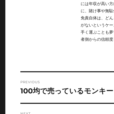
には年収が高い方
に、賭け事や無駄
免責自体は、どん
がないというケー
手く運ぶことも夢
者側からの信頼度
Post
PREVIOUS
navigation
100均で売っているモンキ
Previous
post:
NEXT