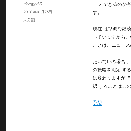
Author
r4wgyv63
ープ できるのか
Posted
2020年10月23日
す。
on
Categories
未分類
現在 は堅調な経
っていますから、考
ことは、ニュース
たいていの場合 
の振幅を測定 す
は変わりますが Ｆ
択 することはこの
予想