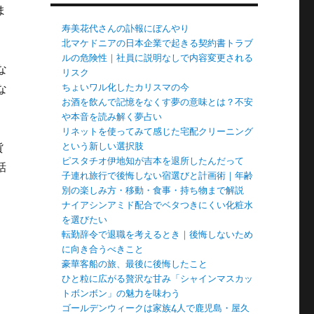
ま
寿美花代さんの訃報にぼんやり
北マケドニアの日本企業で起きる契約書トラブ
ルの危険性｜社員に説明なしで内容変更される
な
リスク
な
ちょいワル化したカリスマの今
お酒を飲んで記憶をなくす夢の意味とは？不安
や本音を読み解く夢占い
リネットを使ってみて感じた宅配クリーニング
貨
という新しい選択肢
ピスタチオ伊地知が吉本を退所したんだって
話
子連れ旅行で後悔しない宿選びと計画術｜年齢
選
別の楽しみ方・移動・食事・持ち物まで解説
ナイアシンアミド配合でベタつきにくい化粧水
を選びたい
転勤辞令で退職を考えるとき｜後悔しないため
に向き合うべきこと
豪華客船の旅、最後に後悔したこと
ひと粒に広がる贅沢な甘み「シャインマスカッ
トボンボン」の魅力を味わう
ゴールデンウィークは家族4人で鹿児島・屋久