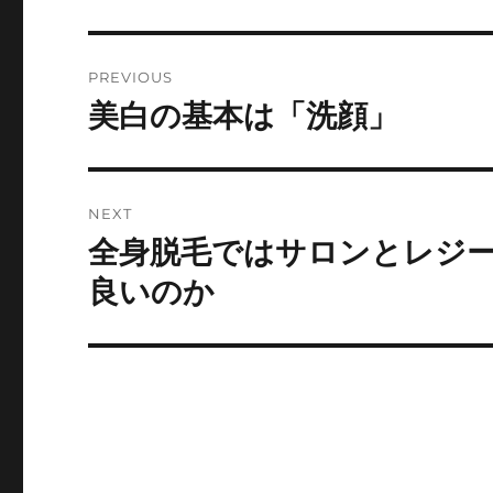
Post
PREVIOUS
navigation
美白の基本は「洗顔」
Previous
post:
NEXT
全身脱毛ではサロンとレジ
Next
post:
良いのか