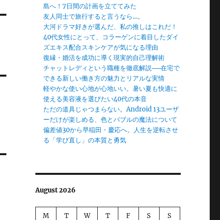
島へ！7日間の計画を立ててみた
友人同士で旅行すると言うなら…。
大河ドラマ好きが選んだ、私の推しはこれだ！
40代女性にとって、コラーゲンに着目したダイ
ズエキス配合スキンケアが気になる理由
復縁・婚活を成功に導く現実的自己理解術
チャットレディという職種を徹底解説──在宅で
できる新しい働き方の魅力とリアルな実情
軽やかな使い心地が心地いい。暑い夏も快適に
使える美容液を選びたい40代の本音
ただの道具じゃつまらない。Android 13ユーザ
ーだけが楽しめる、色とバブルの魔法について
偏差値30から早稲田・慶応へ。人生を逆転させ
る「学び直し」の本質と勇気
August 2026
M
T
W
T
F
S
S