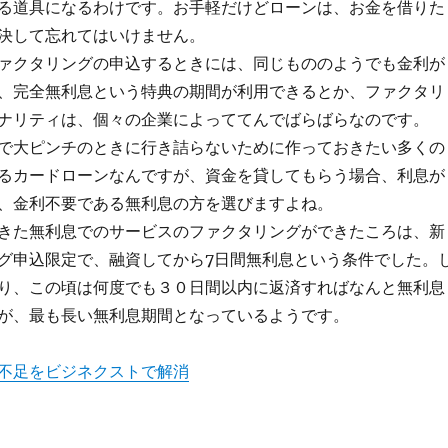
る道具になるわけです。お手軽だけどローンは、お金を借りた
決して忘れてはいけません。
ァクタリングの申込するときには、同じもののようでも金利が
、完全無利息という特典の期間が利用できるとか、ファクタリ
ナリティは、個々の企業によっててんでばらばらなのです。
で大ピンチのときに行き詰らないために作っておきたい多くの
るカードローンなんですが、資金を貸してもらう場合、利息が
、金利不要である無利息の方を選びますよね。
きた無利息でのサービスのファクタリングができたころは、新
グ申込限定で、融資してから7日間無利息という条件でした。
り、この頃は何度でも３０日間以内に返済すればなんと無利息
が、最も長い無利息期間となっているようです。
不足をビジネクストで解消