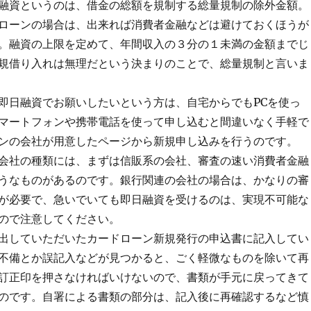
融資というのは、借金の総額を規制する総量規制の除外金額。
ローンの場合は、出来れば消費者金融などは避けておくほうが
。融資の上限を定めて、年間収入の３分の１未満の金額までじ
規借り入れは無理だという決まりのことで、総量規制と言いま
即日融資でお願いしたいという方は、自宅からでもPCを使っ
マートフォンや携帯電話を使って申し込むと間違いなく手軽で
ンの会社が用意したページから新規申し込みを行うのです。
会社の種類には、まずは信販系の会社、審査の速い消費者金融
うなものがあるのです。銀行関連の会社の場合は、かなりの審
が必要で、急いでいても即日融資を受けるのは、実現不可能な
ので注意してください。
出していただいたカードローン新規発行の申込書に記入してい
不備とか誤記入などが見つかると、ごく軽微なものを除いて再
訂正印を押さなければいけないので、書類が手元に戻ってきて
のです。自署による書類の部分は、記入後に再確認するなど慎