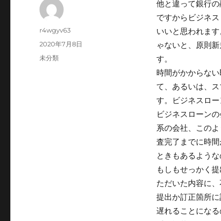
他と違って銀行の
ですからビジネス
Author
r4wgyv63
いいと思われます
Posted
2020年7月8日
ゃないと、原則新
on
Categories
未分類
す。
時間がかからない
て、あるいは、ス
す。ビジネスロー
ビジネスローンの
系の会社、このよ
査完了までに時間
ときもあるような
もしもせっかく提
ただいた内容に、
提出か訂正箇所に
遅れることになる