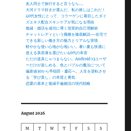
友人同士で旅行すると言うなら…。
大河ドラマ好きが選んだ、私の推しはこれだ！
40代女性にとって、コラーゲンに着目したダイ
ズエキス配合スキンケアが気になる理由
復縁・婚活を成功に導く現実的自己理解術
チャットレディという職種を徹底解説──在宅で
できる新しい働き方の魅力とリアルな実情
軽やかな使い心地が心地いい。暑い夏も快適に
使える美容液を選びたい40代の本音
ただの道具じゃつまらない。Android 13ユーザ
ーだけが楽しめる、色とバブルの魔法について
偏差値30から早稲田・慶応へ。人生を逆転させ
る「学び直し」の本質と勇気
恋愛の基本と復縁不倫婚活の現代戦略
August 2026
M
T
W
T
F
S
S