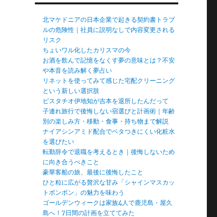
北マケドニアの日本企業で起きる契約書トラブ
ルの危険性｜社員に説明なしで内容変更される
リスク
ちょいワル化したカリスマの今
お酒を飲んで記憶をなくす夢の意味とは？不安
や本音を読み解く夢占い
リネットを使ってみて感じた宅配クリーニング
という新しい選択肢
ピスタチオ伊地知が吉本を退所したんだって
子連れ旅行で後悔しない宿選びと計画術｜年齢
別の楽しみ方・移動・食事・持ち物まで解説
ナイアシンアミド配合でベタつきにくい化粧水
を選びたい
転勤辞令で退職を考えるとき｜後悔しないため
に向き合うべきこと
豪華客船の旅、最後に後悔したこと
ひと粒に広がる贅沢な甘み「シャインマスカッ
トボンボン」の魅力を味わう
ゴールデンウィークは家族4人で鹿児島・屋久
島へ！7日間の計画を立ててみた