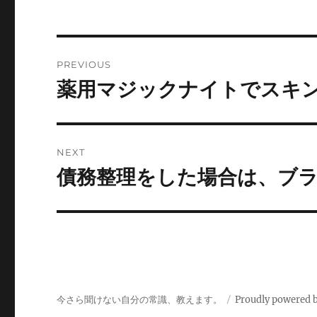
Post
PREVIOUS
navigation
薬用マジックナイトでスキ
Previous
post:
NEXT
債務整理をした場合は、ブ
Next
post:
今さら聞けない自分の常識、教えます。
Proudly powered 