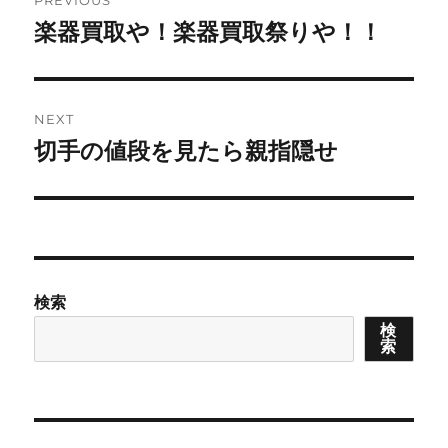
PREVIOUS
navigation
楽器買取や！楽器買取祭りや！！
Previous
post:
NEXT
切手の値段を見たら親指隠せ
Next
post:
検索
検
索