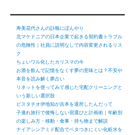
寿美花代さんの訃報にぼんやり
北マケドニアの日本企業で起きる契約書トラブル
の危険性｜社員に説明なしで内容変更されるリス
ク
ちょいワル化したカリスマの今
お酒を飲んで記憶をなくす夢の意味とは？不安や
本音を読み解く夢占い
リネットを使ってみて感じた宅配クリーニングと
いう新しい選択肢
ピスタチオ伊地知が吉本を退所したんだって
子連れ旅行で後悔しない宿選びと計画術｜年齢別
の楽しみ方・移動・食事・持ち物まで解説
ナイアシンアミド配合でベタつきにくい化粧水を