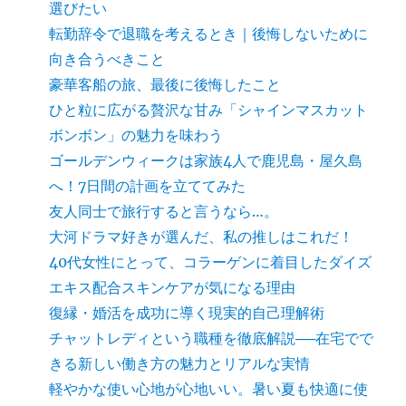
選びたい
転勤辞令で退職を考えるとき｜後悔しないために
向き合うべきこと
豪華客船の旅、最後に後悔したこと
ひと粒に広がる贅沢な甘み「シャインマスカット
ボンボン」の魅力を味わう
ゴールデンウィークは家族4人で鹿児島・屋久島
へ！7日間の計画を立ててみた
友人同士で旅行すると言うなら…。
大河ドラマ好きが選んだ、私の推しはこれだ！
40代女性にとって、コラーゲンに着目したダイズ
エキス配合スキンケアが気になる理由
復縁・婚活を成功に導く現実的自己理解術
チャットレディという職種を徹底解説──在宅でで
きる新しい働き方の魅力とリアルな実情
軽やかな使い心地が心地いい。暑い夏も快適に使