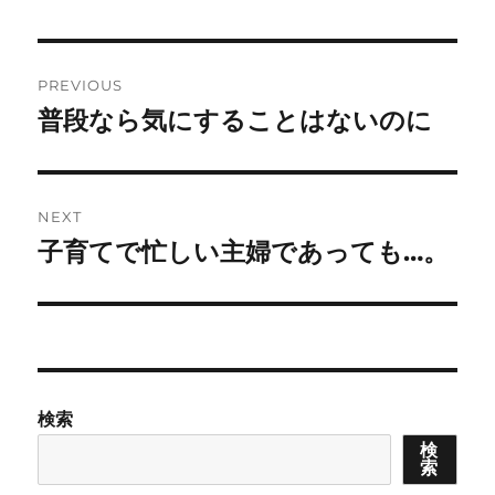
Post
PREVIOUS
navigation
普段なら気にすることはないのに
Previous
post:
NEXT
子育てで忙しい主婦であっても…。
Next
post:
検索
検
索