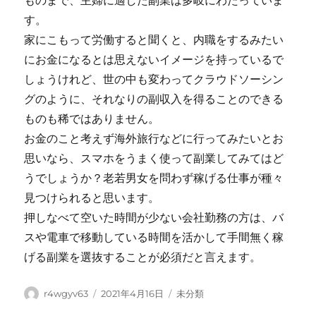
ものまで、主婦に適した副業は多岐にわたっていま
す。
家にこもって労働すると聞くと、内職をするみたい
にお金になるとは思えないイメージを持っているで
しょうけれど、世の中も変わってクラウドソーシン
グのように、それなりの副収入を得ることのできる
ものも稀ではありません。
お金のこと考えず海外旅行などに行ってみたいとお
思いなら、スマホをうまく使って副業してみてはど
うでしょうか？老若男女を問わず稼げる仕事が種々
見つけられると思います。
押しなべて空いた時間が少ない会社勤務の方は、バ
スや電車で移動している時間を活かして手間無く稼
げる副業を選抜することが必須だと言えます。
Author
Posted
Categories
r4wgyv63
2021年4月16日
未分類
on