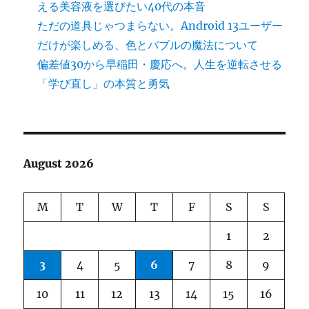
える美容液を選びたい40代の本音
ただの道具じゃつまらない。Android 13ユーザー
だけが楽しめる、色とバブルの魔法について
偏差値30から早稲田・慶応へ。人生を逆転させる
「学び直し」の本質と勇気
August 2026
M
T
W
T
F
S
S
1
2
3
4
5
6
7
8
9
10
11
12
13
14
15
16