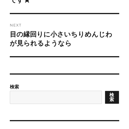
です★
NEXT
目の縁回りに小さいちりめんじわ
Next
post:
が見られるようなら
検索
検
索