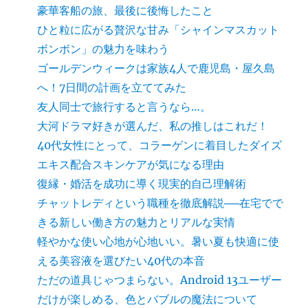
豪華客船の旅、最後に後悔したこと
ひと粒に広がる贅沢な甘み「シャインマスカット
ボンボン」の魅力を味わう
ゴールデンウィークは家族4人で鹿児島・屋久島
へ！7日間の計画を立ててみた
友人同士で旅行すると言うなら…。
大河ドラマ好きが選んだ、私の推しはこれだ！
40代女性にとって、コラーゲンに着目したダイズ
エキス配合スキンケアが気になる理由
復縁・婚活を成功に導く現実的自己理解術
チャットレディという職種を徹底解説──在宅でで
きる新しい働き方の魅力とリアルな実情
軽やかな使い心地が心地いい。暑い夏も快適に使
える美容液を選びたい40代の本音
ただの道具じゃつまらない。Android 13ユーザー
だけが楽しめる、色とバブルの魔法について