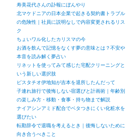
寿美花代さんの訃報にぼんやり
北マケドニアの日本企業で起きる契約書トラブル
の危険性｜社員に説明なしで内容変更されるリス
ク
ちょいワル化したカリスマの今
お酒を飲んで記憶をなくす夢の意味とは？不安や
本音を読み解く夢占い
リネットを使ってみて感じた宅配クリーニングと
いう新しい選択肢
ピスタチオ伊地知が吉本を退所したんだって
子連れ旅行で後悔しない宿選びと計画術｜年齢別
の楽しみ方・移動・食事・持ち物まで解説
ナイアシンアミド配合でベタつきにくい化粧水を
選びたい
転勤辞令で退職を考えるとき｜後悔しないために
向き合うべきこと