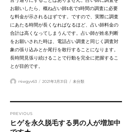
言う通りにすることはありません。占い師に調査を
お願いしたら、概ね占い師1名で1時間の調査に必要
な料金が示されるはずです。ですので、実際に調査
にあたる時間が長くなればなるほど、占い師料金の
合計は高くなってしまうんです。占い師が姓名判断
をお願いされた時は、電話占い調査と同じく調査対
象の張り込みとか尾行を敢行することになります。
長時間見張り続けることで行動を完全に把握するこ
とが目的です。
Author
Posted
Categories
r4wgyv63
2021年3月31日
未分類
on
Post
PREVIOUS
navigation
ヒゲを永久脱毛する男の人が増加中
Previous
post: