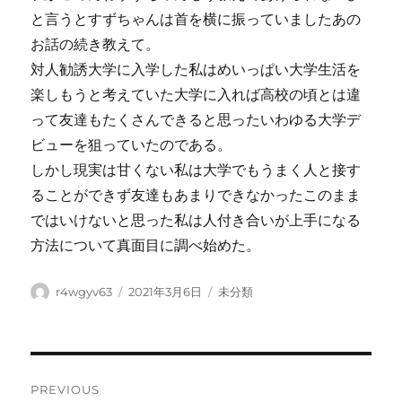
と言うとすずちゃんは首を横に振っていましたあの
お話の続き教えて。
対人勧誘大学に入学した私はめいっぱい大学生活を
楽しもうと考えていた大学に入れば高校の頃とは違
って友達もたくさんできると思ったいわゆる大学デ
ビューを狙っていたのである。
しかし現実は甘くない私は大学でもうまく人と接す
ることができず友達もあまりできなかったこのまま
ではいけないと思った私は人付き合いが上手になる
方法について真面目に調べ始めた。
Author
Posted
Categories
r4wgyv63
2021年3月6日
未分類
on
Post
PREVIOUS