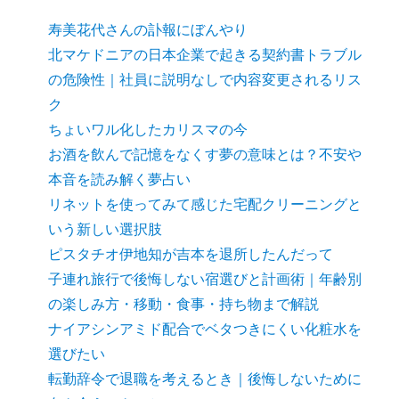
寿美花代さんの訃報にぼんやり
北マケドニアの日本企業で起きる契約書トラブル
の危険性｜社員に説明なしで内容変更されるリス
ク
ちょいワル化したカリスマの今
お酒を飲んで記憶をなくす夢の意味とは？不安や
本音を読み解く夢占い
リネットを使ってみて感じた宅配クリーニングと
いう新しい選択肢
ピスタチオ伊地知が吉本を退所したんだって
子連れ旅行で後悔しない宿選びと計画術｜年齢別
の楽しみ方・移動・食事・持ち物まで解説
ナイアシンアミド配合でベタつきにくい化粧水を
選びたい
転勤辞令で退職を考えるとき｜後悔しないために