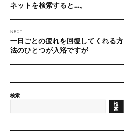
navigation
ネットを検索すると…。
Previous
post:
NEXT
一日ごとの疲れを回復してくれる方
Next
post:
法のひとつが入浴ですが
検索
検
索