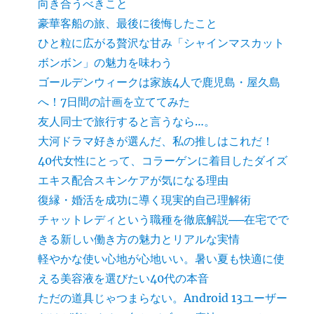
向き合うべきこと
豪華客船の旅、最後に後悔したこと
ひと粒に広がる贅沢な甘み「シャインマスカット
ボンボン」の魅力を味わう
ゴールデンウィークは家族4人で鹿児島・屋久島
へ！7日間の計画を立ててみた
友人同士で旅行すると言うなら…。
大河ドラマ好きが選んだ、私の推しはこれだ！
40代女性にとって、コラーゲンに着目したダイズ
エキス配合スキンケアが気になる理由
復縁・婚活を成功に導く現実的自己理解術
チャットレディという職種を徹底解説──在宅でで
きる新しい働き方の魅力とリアルな実情
軽やかな使い心地が心地いい。暑い夏も快適に使
える美容液を選びたい40代の本音
ただの道具じゃつまらない。Android 13ユーザー