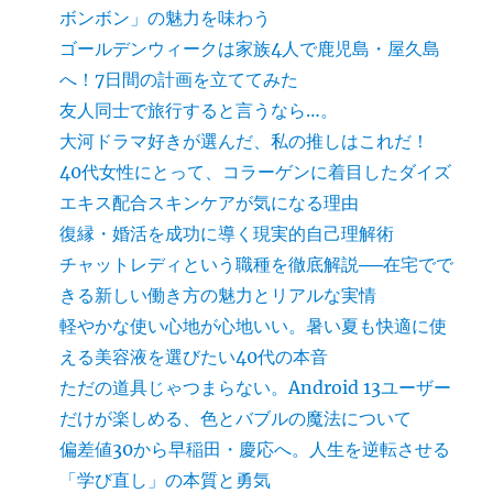
ボンボン」の魅力を味わう
ゴールデンウィークは家族4人で鹿児島・屋久島
へ！7日間の計画を立ててみた
友人同士で旅行すると言うなら…。
大河ドラマ好きが選んだ、私の推しはこれだ！
40代女性にとって、コラーゲンに着目したダイズ
エキス配合スキンケアが気になる理由
復縁・婚活を成功に導く現実的自己理解術
チャットレディという職種を徹底解説──在宅でで
きる新しい働き方の魅力とリアルな実情
軽やかな使い心地が心地いい。暑い夏も快適に使
える美容液を選びたい40代の本音
ただの道具じゃつまらない。Android 13ユーザー
だけが楽しめる、色とバブルの魔法について
偏差値30から早稲田・慶応へ。人生を逆転させる
「学び直し」の本質と勇気