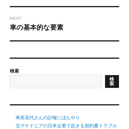
post:
NEXT
車の基本的な要素
Next
post:
検索
検
索
寿美花代さんの訃報にぼんやり
北マケドニアの日本企業で起きる契約書トラブル