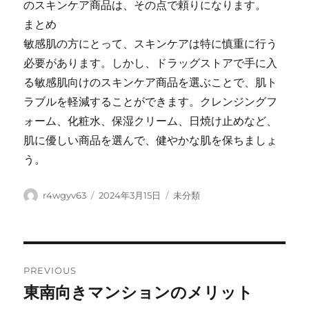
のスキンケア商品は、その点で頼りになります。
まとめ
敏感肌の方にとって、スキンケアは特に慎重に行う
必要があります。しかし、ドラッグストアで手に入
る敏感肌向けのスキンケア商品を選ぶことで、肌ト
ラブルを軽減することができます。クレンジングフ
ォーム、化粧水、保湿クリーム、日焼け止めなど、
肌に優しい商品を選んで、健やかな肌を保ちましょ
う。
Author
Posted
Categories
r4wgyv63
2024年3月15日
未分類
on
Post
PREVIOUS
navigation
東南向きマンションのメリット
Previous