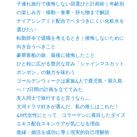
子連れ旅行で後悔しない宿選びと計画術｜年齢別
の楽しみ方・移動・食事・持ち物まで解説
ナイアシンアミド配合でベタつきにくい化粧水を
選びたい
転勤辞令で退職を考えるとき｜後悔しないために
向き合うべきこと
豪華客船の旅、最後に後悔したこと
ひと粒に広がる贅沢な甘み「シャインマスカット
ボンボン」の魅力を味わう
ゴールデンウィークは家族4人で鹿児島・屋久島
へ！7日間の計画を立ててみた
友人同士で旅行すると言うなら…。
大河ドラマ好きが選んだ、私の推しはこれだ！
40代女性にとって、コラーゲンに着目したダイズ
エキス配合スキンケアが気になる理由
復縁・婚活を成功に導く現実的自己理解術