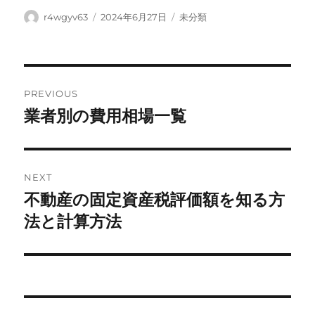
Author
Posted
Categories
r4wgyv63
2024年6月27日
未分類
on
Post
PREVIOUS
navigation
業者別の費用相場一覧
Previous
post:
NEXT
不動産の固定資産税評価額を知る方
Next
post:
法と計算方法