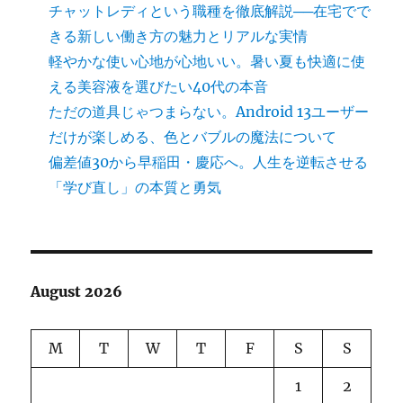
チャットレディという職種を徹底解説──在宅でで
きる新しい働き方の魅力とリアルな実情
軽やかな使い心地が心地いい。暑い夏も快適に使
える美容液を選びたい40代の本音
ただの道具じゃつまらない。Android 13ユーザー
だけが楽しめる、色とバブルの魔法について
偏差値30から早稲田・慶応へ。人生を逆転させる
「学び直し」の本質と勇気
August 2026
M
T
W
T
F
S
S
1
2