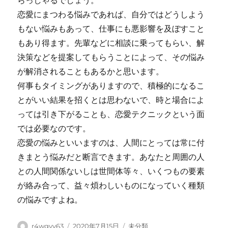
らっしゃるでしょう。
恋愛にまつわる悩みであれば、自分ではどうしよう
もない悩みもあって、仕事にも悪影響を及ぼすこと
もあり得ます。先輩などに相談に乗ってもらい、解
決策などを提案してもらうことによって、その悩み
が解消されることもあるかと思います。
何事もタイミングがありますので、積極的になるこ
とがいい結果を招くとは思わないで、時と場合によ
っては引き下がることも、恋愛テクニックという面
では必要なのです。
恋愛の悩みといいますのは、人間にとっては常に付
きまとう悩みだと断言できます。あなたと周囲の人
との人間関係ないしは世間体等々、いくつもの要素
が絡み合って、益々煩わしいものになっていく種類
の悩みですよね。
Author
Posted
Categories
r4wgyv63
2020年7月15日
未分類