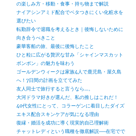
の楽しみ方・移動・食事・持ち物まで解説
ナイアシンアミド配合でベタつきにくい化粧水を
選びたい
転勤辞令で退職を考えるとき｜後悔しないために
向き合うべきこと
豪華客船の旅、最後に後悔したこと
ひと粒に広がる贅沢な甘み「シャインマスカット
ボンボン」の魅力を味わう
ゴールデンウィークは家族4人で鹿児島・屋久島
へ！7日間の計画を立ててみた
友人同士で旅行すると言うなら…。
大河ドラマ好きが選んだ、私の推しはこれだ！
40代女性にとって、コラーゲンに着目したダイズ
エキス配合スキンケアが気になる理由
復縁・婚活を成功に導く現実的自己理解術
チャットレディという職種を徹底解説──在宅でで