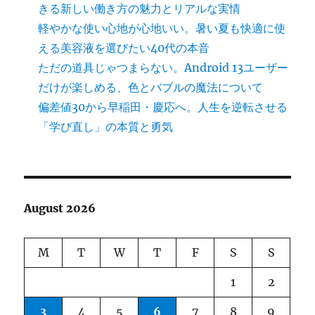
きる新しい働き方の魅力とリアルな実情
軽やかな使い心地が心地いい。暑い夏も快適に使
える美容液を選びたい40代の本音
ただの道具じゃつまらない。Android 13ユーザー
だけが楽しめる、色とバブルの魔法について
偏差値30から早稲田・慶応へ。人生を逆転させる
「学び直し」の本質と勇気
August 2026
M
T
W
T
F
S
S
1
2
3
4
5
6
7
8
9