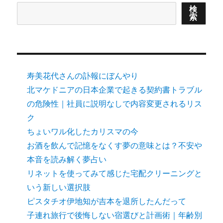
検
索
寿美花代さんの訃報にぼんやり
北マケドニアの日本企業で起きる契約書トラブル
の危険性｜社員に説明なしで内容変更されるリス
ク
ちょいワル化したカリスマの今
お酒を飲んで記憶をなくす夢の意味とは？不安や
本音を読み解く夢占い
リネットを使ってみて感じた宅配クリーニングと
いう新しい選択肢
ピスタチオ伊地知が吉本を退所したんだって
子連れ旅行で後悔しない宿選びと計画術｜年齢別