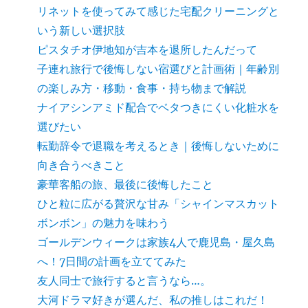
リネットを使ってみて感じた宅配クリーニングと
いう新しい選択肢
ピスタチオ伊地知が吉本を退所したんだって
子連れ旅行で後悔しない宿選びと計画術｜年齢別
の楽しみ方・移動・食事・持ち物まで解説
ナイアシンアミド配合でベタつきにくい化粧水を
選びたい
転勤辞令で退職を考えるとき｜後悔しないために
向き合うべきこと
豪華客船の旅、最後に後悔したこと
ひと粒に広がる贅沢な甘み「シャインマスカット
ボンボン」の魅力を味わう
ゴールデンウィークは家族4人で鹿児島・屋久島
へ！7日間の計画を立ててみた
友人同士で旅行すると言うなら…。
大河ドラマ好きが選んだ、私の推しはこれだ！