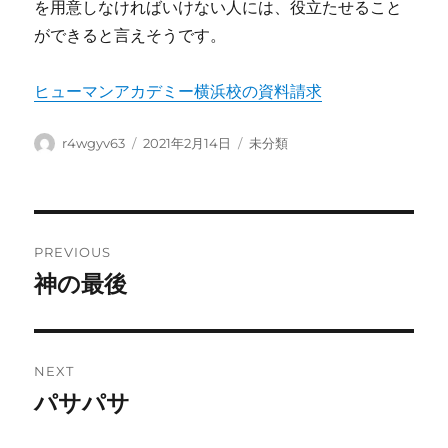
を用意しなければいけない人には、役立たせること
ができると言えそうです。
ヒューマンアカデミー横浜校の資料請求
Author
Posted
Categories
r4wgyv63
2021年2月14日
未分類
on
Post
PREVIOUS
navigation
神の最後
Previous
post:
NEXT
パサパサ
Next
post: