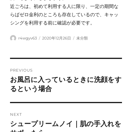
近ごろは、初めて利用する人に限り、一定の期間な
らばゼロ金利のところも存在しているので、キャッ
シングを利用する前に確認が必要です。
Author
Posted
Categories
r4wgyv63
2020年12月26日
未分類
on
Post
PREVIOUS
navigation
お風呂に入っているときに洗顔をす
Previous
post:
るという場合
NEXT
シュープリームノイ｜肌の手入れを
Next
post: