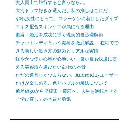
友人同士で旅行すると言うなら…。
大河ドラマ好きが選んだ、私の推しはこれだ！
40代女性にとって、コラーゲンに着目したダイズ
エキス配合スキンケアが気になる理由
復縁・婚活を成功に導く現実的自己理解術
チャットレディという職種を徹底解説──在宅でで
きる新しい働き方の魅力とリアルな実情
軽やかな使い心地が心地いい。暑い夏も快適に使
える美容液を選びたい40代の本音
ただの道具じゃつまらない。Android 13ユーザー
だけが楽しめる、色とバブルの魔法について
偏差値30から早稲田・慶応へ。人生を逆転させる
「学び直し」の本質と勇気