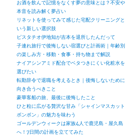
お酒を飲んで記憶をなくす夢の意味とは？不安や
本音を読み解く夢占い
リネットを使ってみて感じた宅配クリーニングと
いう新しい選択肢
ピスタチオ伊地知が吉本を退所したんだって
子連れ旅行で後悔しない宿選びと計画術｜年齢別
の楽しみ方・移動・食事・持ち物まで解説
ナイアシンアミド配合でベタつきにくい化粧水を
選びたい
転勤辞令で退職を考えるとき｜後悔しないために
向き合うべきこと
豪華客船の旅、最後に後悔したこと
ひと粒に広がる贅沢な甘み「シャインマスカット
ボンボン」の魅力を味わう
ゴールデンウィークは家族4人で鹿児島・屋久島
へ！7日間の計画を立ててみた