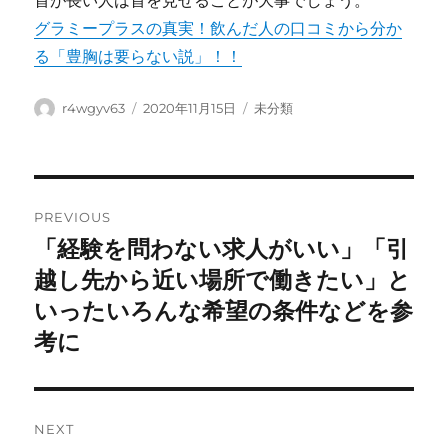
首が長い人は首を見せることが大事でしょう。
グラミープラスの真実！飲んだ人の口コミから分か
る「豊胸は要らない説」！！
Author
Posted
Categories
r4wgyv63
2020年11月15日
未分類
on
Post
PREVIOUS
navigation
「経験を問わない求人がいい」「引
Previous
post:
越し先から近い場所で働きたい」と
いったいろんな希望の条件などを参
考に
NEXT