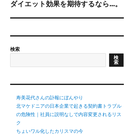
ダイエット効果を期待するなら…。
Next
post:
検索
検
索
寿美花代さんの訃報にぼんやり
北マケドニアの日本企業で起きる契約書トラブル
の危険性｜社員に説明なしで内容変更されるリス
ク
ちょいワル化したカリスマの今