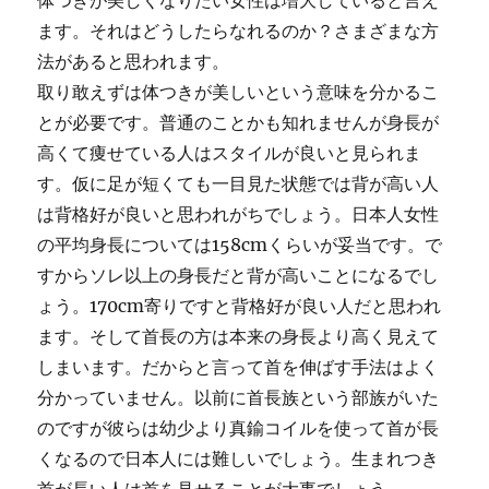
体つきが美しくなりたい女性は増大していると言え
ます。それはどうしたらなれるのか？さまざまな方
法があると思われます。
取り敢えずは体つきが美しいという意味を分かるこ
とが必要です。普通のことかも知れませんが身長が
高くて痩せている人はスタイルが良いと見られま
す。仮に足が短くても一目見た状態では背が高い人
は背格好が良いと思われがちでしょう。日本人女性
の平均身長については158cmくらいが妥当です。で
すからソレ以上の身長だと背が高いことになるでし
ょう。170cm寄りですと背格好が良い人だと思われ
ます。そして首長の方は本来の身長より高く見えて
しまいます。だからと言って首を伸ばす手法はよく
分かっていません。以前に首長族という部族がいた
のですが彼らは幼少より真鍮コイルを使って首が長
くなるので日本人には難しいでしょう。生まれつき