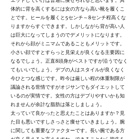
エットしていけば普通に痩せられると思います。具
体的に背を高くするには女の方なら高い靴を履くこ
とです。ヒールを履くと5センチ～8センチ程高くな
りますからすぐできます。しかしながら背が高い人
は巨大になってしまうのでデメリットになります。
それから顔がミニマムであることもメリットです。
小さい顔ですとすらっと見栄えが良くなる主要因に
なるでしょう。正直8頭身がベストですが沿うでなく
てもいいでしょう。デブの人はスタイルが良くなく
今ひとつな感じです。昨今は厳しい程の体重制限が
議論される世情ですがオジサンでもダイエットして
いるのが実情です。女性の方はデブりやすいかも知
れませんが余計な脂肪は落としましょう。
太っていて良かったと思えたことはありますか？見
た目も悪いですしさっさと痩せていきましょう。腕
に関しても重要なファクターです。長い腕である方