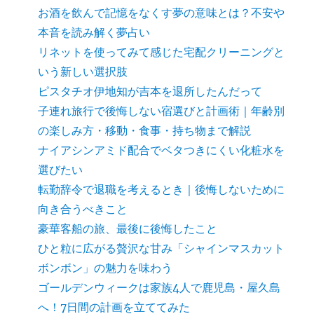
お酒を飲んで記憶をなくす夢の意味とは？不安や
本音を読み解く夢占い
リネットを使ってみて感じた宅配クリーニングと
いう新しい選択肢
ピスタチオ伊地知が吉本を退所したんだって
子連れ旅行で後悔しない宿選びと計画術｜年齢別
の楽しみ方・移動・食事・持ち物まで解説
ナイアシンアミド配合でベタつきにくい化粧水を
選びたい
転勤辞令で退職を考えるとき｜後悔しないために
向き合うべきこと
豪華客船の旅、最後に後悔したこと
ひと粒に広がる贅沢な甘み「シャインマスカット
ボンボン」の魅力を味わう
ゴールデンウィークは家族4人で鹿児島・屋久島
へ！7日間の計画を立ててみた