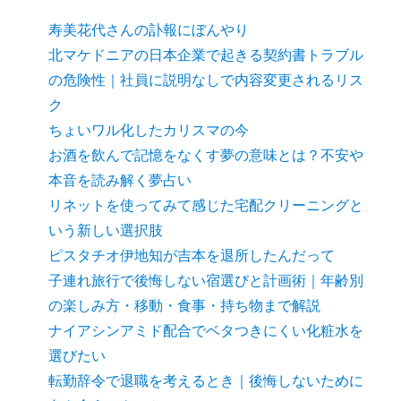
寿美花代さんの訃報にぼんやり
北マケドニアの日本企業で起きる契約書トラブル
の危険性｜社員に説明なしで内容変更されるリス
ク
ちょいワル化したカリスマの今
お酒を飲んで記憶をなくす夢の意味とは？不安や
本音を読み解く夢占い
リネットを使ってみて感じた宅配クリーニングと
いう新しい選択肢
ピスタチオ伊地知が吉本を退所したんだって
子連れ旅行で後悔しない宿選びと計画術｜年齢別
の楽しみ方・移動・食事・持ち物まで解説
ナイアシンアミド配合でベタつきにくい化粧水を
選びたい
転勤辞令で退職を考えるとき｜後悔しないために