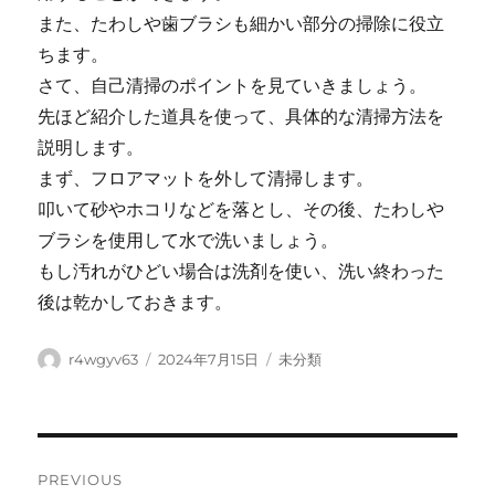
また、たわしや歯ブラシも細かい部分の掃除に役立
ちます。
さて、自己清掃のポイントを見ていきましょう。
先ほど紹介した道具を使って、具体的な清掃方法を
説明します。
まず、フロアマットを外して清掃します。
叩いて砂やホコリなどを落とし、その後、たわしや
ブラシを使用して水で洗いましょう。
もし汚れがひどい場合は洗剤を使い、洗い終わった
後は乾かしておきます。
Author
Posted
Categories
r4wgyv63
2024年7月15日
未分類
on
Post
PREVIOUS