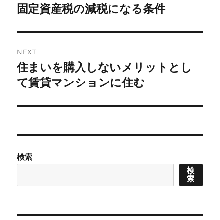
navigation
固定資産税の減税になる条件
Previous
post:
NEXT
住まいを購入しないメリットとし
Next
post:
て賃貸マンションに住む
検索
検
索