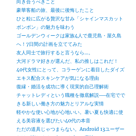
向き合うべきこと
豪華客船の旅、最後に後悔したこと
ひと粒に広がる贅沢な甘み「シャインマスカット
ボンボン」の魅力を味わう
ゴールデンウィークは家族4人で鹿児島・屋久島
へ！7日間の計画を立ててみた
友人同士で旅行すると言うなら…。
大河ドラマ好きが選んだ、私の推しはこれだ！
40代女性にとって、コラーゲンに着目したダイズ
エキス配合スキンケアが気になる理由
復縁・婚活を成功に導く現実的自己理解術
チャットレディという職種を徹底解説──在宅でで
きる新しい働き方の魅力とリアルな実情
軽やかな使い心地が心地いい。暑い夏も快適に使
える美容液を選びたい40代の本音
ただの道具じゃつまらない。Android 13ユーザー