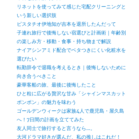
リネットを使ってみて感じた宅配クリーニングと
いう新しい選択肢
ピスタチオ伊地知が吉本を退所したんだって
子連れ旅行で後悔しない宿選びと計画術｜年齢別
の楽しみ方・移動・食事・持ち物まで解説
ナイアシンアミド配合でベタつきにくい化粧水を
選びたい
転勤辞令で退職を考えるとき｜後悔しないために
向き合うべきこと
豪華客船の旅、最後に後悔したこと
ひと粒に広がる贅沢な甘み「シャインマスカット
ボンボン」の魅力を味わう
ゴールデンウィークは家族4人で鹿児島・屋久島
へ！7日間の計画を立ててみた
友人同士で旅行すると言うなら…。
大河ドラマ好きが選んだ、私の推しはこれだ！