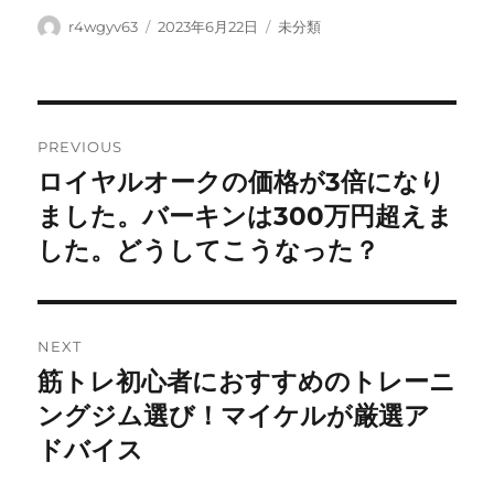
Author
Posted
Categories
r4wgyv63
2023年6月22日
未分類
on
Post
PREVIOUS
navigation
ロイヤルオークの価格が3倍になり
Previous
post:
ました。バーキンは300万円超えま
した。どうしてこうなった？
NEXT
筋トレ初心者におすすめのトレーニ
Next
post:
ングジム選び！マイケルが厳選ア
ドバイス