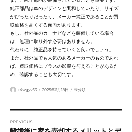
また、純正部品が装備されていることも重要です。
純正部品は車のデザインと調和していたり、サイズ
がぴったりだったり、メーカー純正であることが買
取価格を高くする傾向があります。
もし、社外品のカーナビなどを装備している場合
は、無理に取り外す必要はありません。
代わりに、純正品を持っていくと良いでしょう。
また、社外品でも人気のあるメーカーのものであれ
ば、買取価格にプラスの影響を与えることがあるた
め、確認することも大切です。
Author
Posted
Categories
r4wgyv63
2025年6月18日
未分類
on
Post
PREVIOUS
navigation
離婚後に家を売却するメリットとデ
Previous