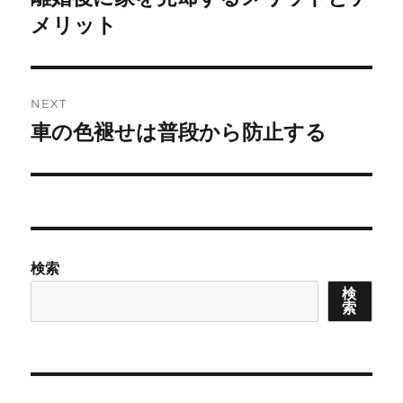
post:
メリット
NEXT
車の色褪せは普段から防止する
Next
post:
検索
検
索