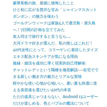
豪華客船の旅、最後に後悔したこと
ひと粒に広がる贅沢な甘み「シャインマスカット
ボンボン」の魅力を味わう
ゴールデンウィークは家族4人で鹿児島・屋久島
へ！7日間の計画を立ててみた
友人同士で旅行すると言うなら…。
大河ドラマ好きが選んだ、私の推しはこれだ！
40代女性にとって、コラーゲンに着目したダイズ
エキス配合スキンケアが気になる理由
復縁・婚活を成功に導く現実的自己理解術
チャットレディという職種を徹底解説──在宅でで
きる新しい働き方の魅力とリアルな実情
軽やかな使い心地が心地いい。暑い夏も快適に使
える美容液を選びたい40代の本音
ただの道具じゃつまらない。Android 13ユーザー
だけが楽しめる、色とバブルの魔法について