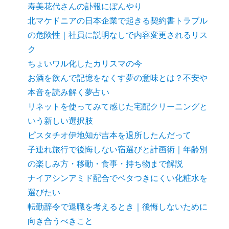
寿美花代さんの訃報にぼんやり
北マケドニアの日本企業で起きる契約書トラブル
の危険性｜社員に説明なしで内容変更されるリス
ク
ちょいワル化したカリスマの今
お酒を飲んで記憶をなくす夢の意味とは？不安や
本音を読み解く夢占い
リネットを使ってみて感じた宅配クリーニングと
いう新しい選択肢
ピスタチオ伊地知が吉本を退所したんだって
子連れ旅行で後悔しない宿選びと計画術｜年齢別
の楽しみ方・移動・食事・持ち物まで解説
ナイアシンアミド配合でベタつきにくい化粧水を
選びたい
転勤辞令で退職を考えるとき｜後悔しないために
向き合うべきこと