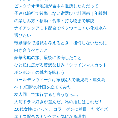
ピスタチオ伊地知が吉本を退所したんだって
子連れ旅行で後悔しない宿選びと計画術｜年齢別
の楽しみ方・移動・食事・持ち物まで解説
ナイアシンアミド配合でベタつきにくい化粧水を
選びたい
転勤辞令で退職を考えるとき｜後悔しないために
向き合うべきこと
豪華客船の旅、最後に後悔したこと
ひと粒に広がる贅沢な甘み「シャインマスカット
ボンボン」の魅力を味わう
ゴールデンウィークは家族4人で鹿児島・屋久島
へ！7日間の計画を立ててみた
友人同士で旅行すると言うなら…。
大河ドラマ好きが選んだ、私の推しはこれだ！
40代女性にとって、コラーゲンに着目したダイズ
エキス配合スキンケアが気になる理由