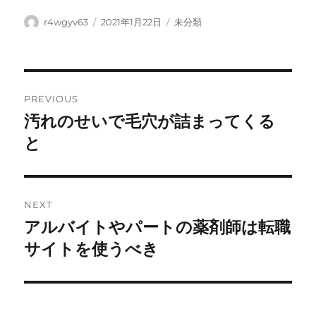
Author
Posted
Categories
r4wgyv63
2021年1月22日
未分類
on
Post
PREVIOUS
navigation
汚れのせいで毛穴が詰まってくる
Previous
post:
と
NEXT
アルバイトやパートの薬剤師は転職
Next
post:
サイトを使うべき