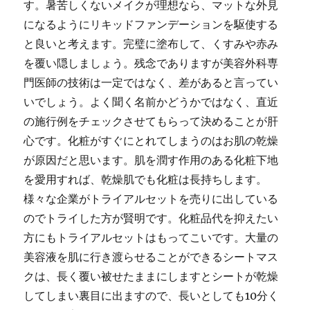
す。暑苦しくないメイクが理想なら、マットな外見
になるようにリキッドファンデーションを駆使する
と良いと考えます。完璧に塗布して、くすみや赤み
を覆い隠しましょう。残念でありますが美容外科専
門医師の技術は一定ではなく、差があると言ってい
いでしょう。よく聞く名前かどうかではなく、直近
の施行例をチェックさせてもらって決めることが肝
心です。化粧がすぐにとれてしまうのはお肌の乾燥
が原因だと思います。肌を潤す作用のある化粧下地
を愛用すれば、乾燥肌でも化粧は長持ちします。
様々な企業がトライアルセットを売りに出している
のでトライした方が賢明です。化粧品代を抑えたい
方にもトライアルセットはもってこいです。大量の
美容液を肌に行き渡らせることができるシートマス
クは、長く覆い被せたままにしますとシートが乾燥
してしまい裏目に出ますので、長いとしても10分く