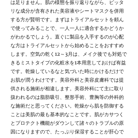
は足りません。肌の様態を振り返りながら、ピッタ
リな成分が含有された美容液やシートマスクを併用
する方が賢明です。まずはトライアルセットを頼ん
で使ってみることで、一人一人に適合するかどうか
がわかるでしょう。直ぐに製品を入手するのが心配
な方はトライアルセットから始めることをおすすめ
します。空気の乾く12～3月は、メイク後でも対処で
きるミストタイプの化粧水を1本用意しておけば有益
です。乾燥しているなと気づいた時にかけるだけで
お肌が潤うわけです。美容外科と美容皮膚科では提
供される施術が相違します。美容外科にて主に取り
扱われるのは脂肪吸引、整形手術、豊胸等の外科的
な施術だと思ってください。乾燥から肌を防御する
ことは美肌の最も基本的なことです。肌がカサつく
とプロテクト機能がダウンして諸々のトラブルの原
因になりますので、たっぷり保湿することが肝心で