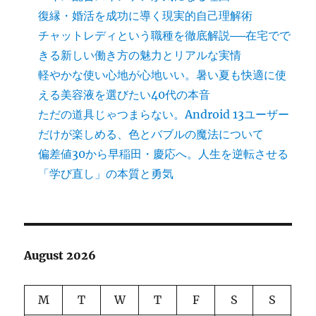
復縁・婚活を成功に導く現実的自己理解術
チャットレディという職種を徹底解説──在宅でで
きる新しい働き方の魅力とリアルな実情
軽やかな使い心地が心地いい。暑い夏も快適に使
える美容液を選びたい40代の本音
ただの道具じゃつまらない。Android 13ユーザー
だけが楽しめる、色とバブルの魔法について
偏差値30から早稲田・慶応へ。人生を逆転させる
「学び直し」の本質と勇気
August 2026
M
T
W
T
F
S
S