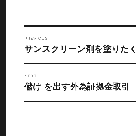
Post
PREVIOUS
navigation
サンスクリーン剤を塗りた
Previous
post:
NEXT
儲け を出す外為証拠金取引
Next
post: