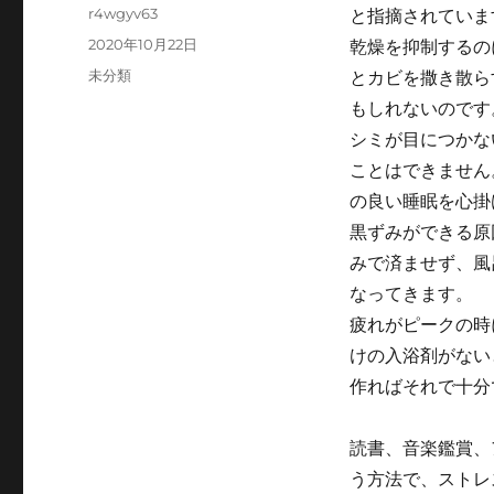
Author
r4wgyv63
と指摘されていま
Posted
2020年10月22日
乾燥を抑制するの
on
Categories
未分類
とカビを撒き散ら
もしれないのです
シミが目につかな
ことはできません
の良い睡眠を心掛
黒ずみができる原
みで済ませず、風
なってきます。
疲れがピークの時
けの入浴剤がない
作ればそれで十分
読書、音楽鑑賞、
う方法で、ストレ