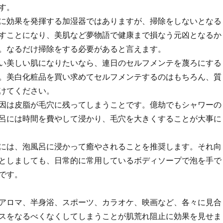
す。
に効果を発揮する加湿器ではありますが、掃除をしないとなる
すことになり、美肌など夢物語で健康まで損なう元凶となるか
。なるだけ掃除をする必要があると言えます。
い美しい肌になりたいなら、連日のセルフメンテを蔑ろにする
。美白化粧品を買い求めてセルフメンテするのはもちろん、質
けてください。
因は皮脂が毛穴に残ってしまうことです。億劫でもシャワーの
呂には時間を費やして浸かり、毛穴を大きくすることが大事に
には、泡風呂に浸かって癒やされることを推奨します。それ向
としましても、日常的に常用しているボディソープで泡を手で
です。
アロマ、半身浴、スポーツ、カラオケ、映画など、各々に見合
スをなるべくなくしてしまうことが肌荒れ阻止に効果を見せま