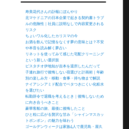
寿美花代さんの訃報にぼんやり
北マケドニアの日本企業で起きる契約書トラブ
ルの危険性｜社員に説明なしで内容変更される
リスク
ちょいワル化したカリスマの今
お酒を飲んで記憶をなくす夢の意味とは？不安
や本音を読み解く夢占い
リネットを使ってみて感じた宅配クリーニング
という新しい選択肢
ピスタチオ伊地知が吉本を退所したんだって
子連れ旅行で後悔しない宿選びと計画術｜年齢
別の楽しみ方・移動・食事・持ち物まで解説
ナイアシンアミド配合でベタつきにくい化粧水
を選びたい
転勤辞令で退職を考えるとき｜後悔しないため
に向き合うべきこと
豪華客船の旅、最後に後悔したこと
ひと粒に広がる贅沢な甘み「シャインマスカッ
トボンボン」の魅力を味わう
ゴールデンウィークは家族4人で鹿児島・屋久