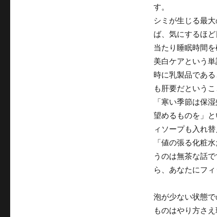
す。
シミが生じる最大
ば、気にするほど
当たり睡眠時間を
美白ケアという単
時に乳製品である
も肝要だというこ
「寒い季節は保湿
望めるものを」と
ィソープも入れ替
「値の張る化粧水
うのは無茶な話で
ら、あなたにフィ
泡が少ない状態で
ものはやり方さえ