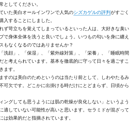
常としてください。
ていた美白オールインワンで人気の
シズカゲルの評判
がすごく
購入することにしました。
れず苛立ちを覚えてしまっているといった人は、大好きな臭い
プで身体全体を洗うと良いでしょう。いつもの匂いを身に纏え
スもなくなるのではありませんか？
「洗顔」、「保湿」、「紫外線対策」、「栄養」、「睡眠時間
だと考えられています。基本を徹底的に守って日々を過ごすこ
きます。
ますのは美白のためというのは当たり前として、しわやたるみ
不可欠です。どこかに出掛ける時だけにとどまらず、日頃から
ィングしても思うようには肌の乾燥が良化しない」というよう
に適していない可能性が高いと思います。セラミドが混ざって
には効果的だと指摘されています。