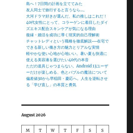
島へ！7日間の計画を立ててみた
友人同士で旅行すると言うなら…。
大河ドラマ好きが選んだ、私の推しはこれだ！
40代女性にとって、コラーゲンに着目したダイ
ズエキス配合スキンケアが気になる理由
復縁・婚活を成功に導く現実的自己理解術
チャットレディという職種を徹底解説──在宅で
できる新しい働き方の魅力とリアルな実情
軽やかな使い心地が心地いい。暑い夏も快適に
使える美容液を選びたい40代の本音
ただの道具じゃつまらない。Android 13ユーザ
ーだけが楽しめる、色とバブルの魔法について
偏差値30から早稲田・慶応へ。人生を逆転させ
る「学び直し」の本質と勇気
August 2026
M
T
W
T
F
S
S