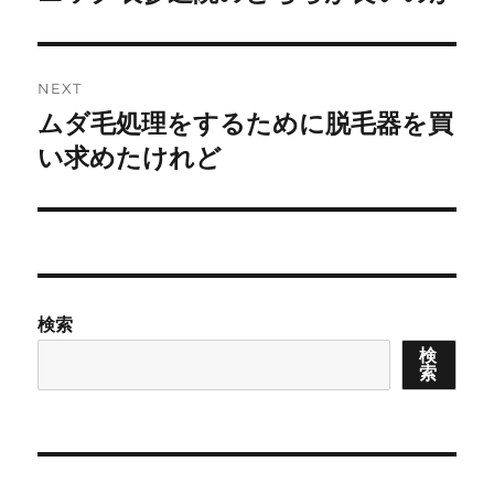
NEXT
ムダ毛処理をするために脱毛器を買
Next
post:
い求めたけれど
検索
検
索