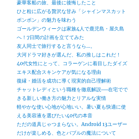
豪華客船の旅、最後に後悔したこと
ひと粒に広がる贅沢な甘み「シャインマスカット
ボンボン」の魅力を味わう
ゴールデンウィークは家族4人で鹿児島・屋久島
へ！7日間の計画を立ててみた
友人同士で旅行すると言うなら…。
大河ドラマ好きが選んだ、私の推しはこれだ！
40代女性にとって、コラーゲンに着目したダイズ
エキス配合スキンケアが気になる理由
復縁・婚活を成功に導く現実的自己理解術
チャットレディという職種を徹底解説──在宅でで
きる新しい働き方の魅力とリアルな実情
軽やかな使い心地が心地いい。暑い夏も快適に使
える美容液を選びたい40代の本音
ただの道具じゃつまらない。Android 13ユーザー
だけが楽しめる、色とバブルの魔法について