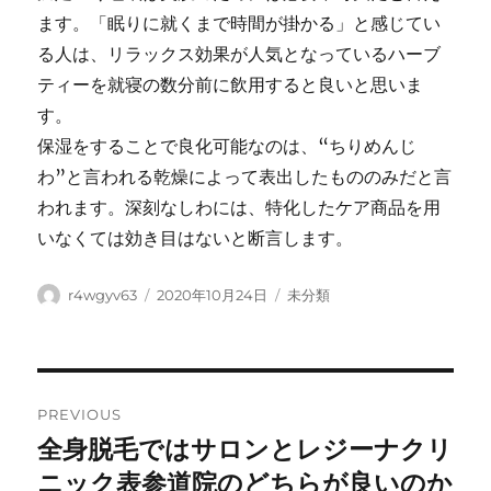
ます。「眠りに就くまで時間が掛かる」と感じてい
る人は、リラックス効果が人気となっているハーブ
ティーを就寝の数分前に飲用すると良いと思いま
す。
保湿をすることで良化可能なのは、“ちりめんじ
わ”と言われる乾燥によって表出したもののみだと言
われます。深刻なしわには、特化したケア商品を用
いなくては効き目はないと断言します。
Author
Posted
Categories
r4wgyv63
2020年10月24日
未分類
on
Post
PREVIOUS
navigation
全身脱毛ではサロンとレジーナクリ
Previous
post:
ニック表参道院のどちらが良いのか