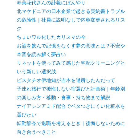
寿美花代さんの訃報にぼんやり
北マケドニアの日本企業で起きる契約書トラブル
の危険性｜社員に説明なしで内容変更されるリス
ク
ちょいワル化したカリスマの今
お酒を飲んで記憶をなくす夢の意味とは？不安や
本音を読み解く夢占い
リネットを使ってみて感じた宅配クリーニングと
いう新しい選択肢
ピスタチオ伊地知が吉本を退所したんだって
子連れ旅行で後悔しない宿選びと計画術｜年齢別
の楽しみ方・移動・食事・持ち物まで解説
ナイアシンアミド配合でベタつきにくい化粧水を
選びたい
転勤辞令で退職を考えるとき｜後悔しないために
向き合うべきこと