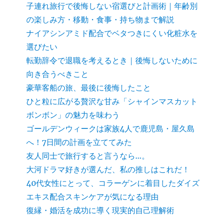
子連れ旅行で後悔しない宿選びと計画術｜年齢別
の楽しみ方・移動・食事・持ち物まで解説
ナイアシンアミド配合でベタつきにくい化粧水を
選びたい
転勤辞令で退職を考えるとき｜後悔しないために
向き合うべきこと
豪華客船の旅、最後に後悔したこと
ひと粒に広がる贅沢な甘み「シャインマスカット
ボンボン」の魅力を味わう
ゴールデンウィークは家族4人で鹿児島・屋久島
へ！7日間の計画を立ててみた
友人同士で旅行すると言うなら…。
大河ドラマ好きが選んだ、私の推しはこれだ！
40代女性にとって、コラーゲンに着目したダイズ
エキス配合スキンケアが気になる理由
復縁・婚活を成功に導く現実的自己理解術