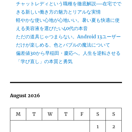
チャットレディという職種を徹底解説──在宅でで
きる新しい働き方の魅力とリアルな実情
軽やかな使い心地が心地いい。暑い夏も快適に使
える美容液を選びたい40代の本音
ただの道具じゃつまらない。Android 13ユーザー
だけが楽しめる、色とバブルの魔法について
偏差値30から早稲田・慶応へ。人生を逆転させる
「学び直し」の本質と勇気
August 2026
M
T
W
T
F
S
S
1
2