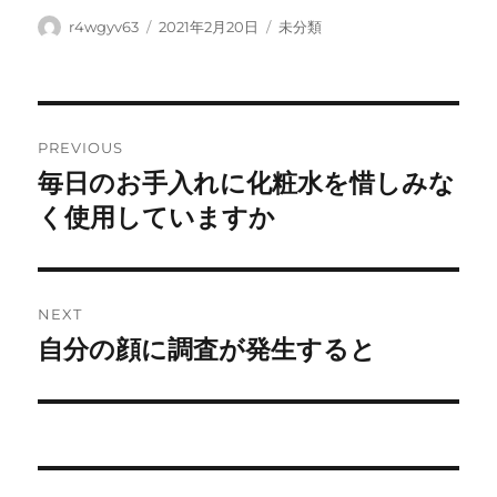
Author
Posted
Categories
r4wgyv63
2021年2月20日
未分類
on
Post
PREVIOUS
navigation
毎日のお手入れに化粧水を惜しみな
Previous
post:
く使用していますか
NEXT
自分の顔に調査が発生すると
Next
post: