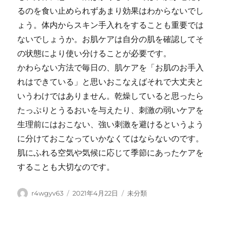
るのを食い止められずあまり効果はわからないでし
ょう。体内からスキン手入れをすることも重要では
ないでしょうか。お肌ケアは自分の肌を確認してそ
の状態により使い分けることが必要です。
かわらない方法で毎日の、肌ケアを「お肌のお手入
れはできている」と思いおこなえばそれで大丈夫と
いうわけではありません。乾燥していると思ったら
たっぷりとうるおいを与えたり、刺激の弱いケアを
生理前にはおこない、強い刺激を避けるというよう
に分けておこなっていかなくてはならないのです。
肌にふれる空気や気候に応じて季節にあったケアを
することも大切なのです。
Author
Posted
Categories
r4wgyv63
2021年4月22日
未分類
on