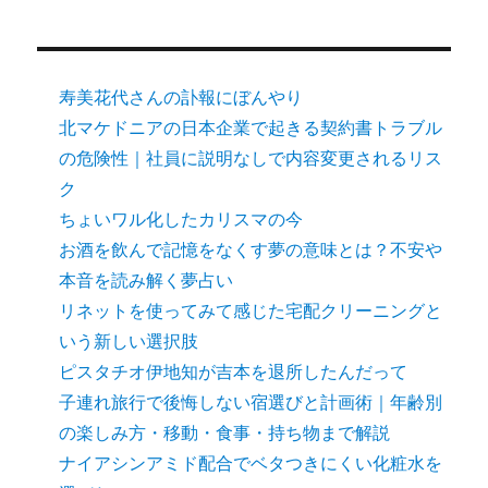
寿美花代さんの訃報にぼんやり
北マケドニアの日本企業で起きる契約書トラブル
の危険性｜社員に説明なしで内容変更されるリス
ク
ちょいワル化したカリスマの今
お酒を飲んで記憶をなくす夢の意味とは？不安や
本音を読み解く夢占い
リネットを使ってみて感じた宅配クリーニングと
いう新しい選択肢
ピスタチオ伊地知が吉本を退所したんだって
子連れ旅行で後悔しない宿選びと計画術｜年齢別
の楽しみ方・移動・食事・持ち物まで解説
ナイアシンアミド配合でベタつきにくい化粧水を