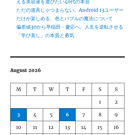
える美容液を選びたい40代の本音
ただの道具じゃつまらない。Android 13ユーザー
だけが楽しめる、色とバブルの魔法について
偏差値30から早稲田・慶応へ。人生を逆転させる
「学び直し」の本質と勇気
August 2026
M
T
W
T
F
S
S
1
2
3
4
5
6
7
8
9
10
11
12
13
14
15
16