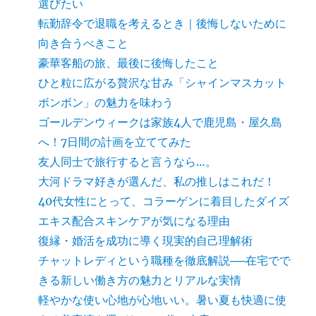
選びたい
転勤辞令で退職を考えるとき｜後悔しないために
向き合うべきこと
豪華客船の旅、最後に後悔したこと
ひと粒に広がる贅沢な甘み「シャインマスカット
ボンボン」の魅力を味わう
ゴールデンウィークは家族4人で鹿児島・屋久島
へ！7日間の計画を立ててみた
友人同士で旅行すると言うなら…。
大河ドラマ好きが選んだ、私の推しはこれだ！
40代女性にとって、コラーゲンに着目したダイズ
エキス配合スキンケアが気になる理由
復縁・婚活を成功に導く現実的自己理解術
チャットレディという職種を徹底解説──在宅でで
きる新しい働き方の魅力とリアルな実情
軽やかな使い心地が心地いい。暑い夏も快適に使