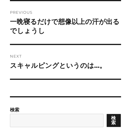
Post
PREVIOUS
navigation
一晩寝るだけで想像以上の汗が出る
Previous
post:
でしょうし
NEXT
スキャルピングというのは…。
Next
post:
検索
検
索