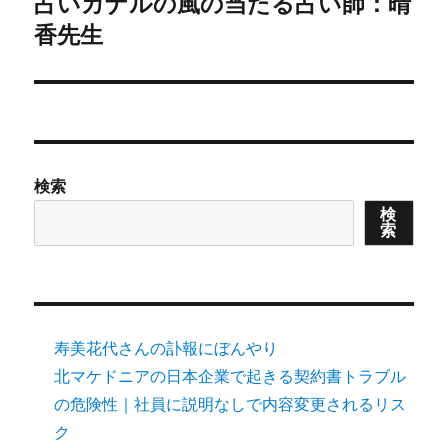
占いカナルの風の当たる占い師：晴
Next
post:
香先生
検索
検
索
寿美花代さんの訃報にぼんやり
北マケドニアの日本企業で起きる契約書トラブル
の危険性｜社員に説明なしで内容変更されるリス
ク