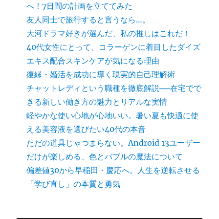
へ！7日間の計画を立ててみた
友人同士で旅行すると言うなら…。
大河ドラマ好きが選んだ、私の推しはこれだ！
40代女性にとって、コラーゲンに着目したダイズ
エキス配合スキンケアが気になる理由
復縁・婚活を成功に導く現実的自己理解術
チャットレディという職種を徹底解説──在宅でで
きる新しい働き方の魅力とリアルな実情
軽やかな使い心地が心地いい。暑い夏も快適に使
える美容液を選びたい40代の本音
ただの道具じゃつまらない。Android 13ユーザー
だけが楽しめる、色とバブルの魔法について
偏差値30から早稲田・慶応へ。人生を逆転させる
「学び直し」の本質と勇気