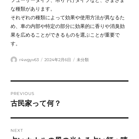
フューザータイプ、吊り下げタイプなど、さまざま
な種類があります。
それぞれの種類によって効果や使用方法が異なるた
め、車の内部や特定の部分に効果的に香りや消臭効
果を広めることができるものを選ぶことが重要で
す。
Author
Posted
Categories
r4wgyv63
2024年2月6日
未分類
on
Post
PREVIOUS
navigation
古民家って何？
Previous
post:
NEXT