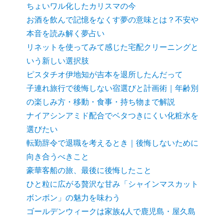
ちょいワル化したカリスマの今
お酒を飲んで記憶をなくす夢の意味とは？不安や
本音を読み解く夢占い
リネットを使ってみて感じた宅配クリーニングと
いう新しい選択肢
ピスタチオ伊地知が吉本を退所したんだって
子連れ旅行で後悔しない宿選びと計画術｜年齢別
の楽しみ方・移動・食事・持ち物まで解説
ナイアシンアミド配合でベタつきにくい化粧水を
選びたい
転勤辞令で退職を考えるとき｜後悔しないために
向き合うべきこと
豪華客船の旅、最後に後悔したこと
ひと粒に広がる贅沢な甘み「シャインマスカット
ボンボン」の魅力を味わう
ゴールデンウィークは家族4人で鹿児島・屋久島