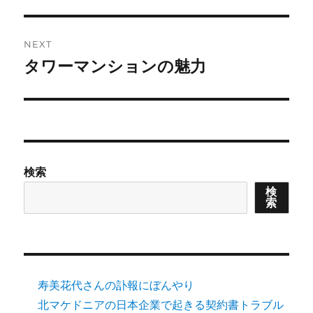
post:
NEXT
タワーマンションの魅力
Next
post:
検索
検
索
寿美花代さんの訃報にぼんやり
北マケドニアの日本企業で起きる契約書トラブル