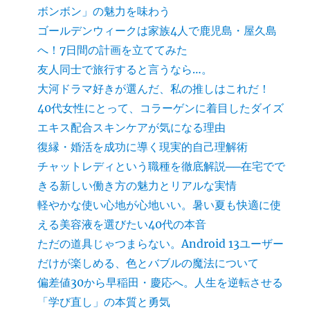
ボンボン」の魅力を味わう
ゴールデンウィークは家族4人で鹿児島・屋久島
へ！7日間の計画を立ててみた
友人同士で旅行すると言うなら…。
大河ドラマ好きが選んだ、私の推しはこれだ！
40代女性にとって、コラーゲンに着目したダイズ
エキス配合スキンケアが気になる理由
復縁・婚活を成功に導く現実的自己理解術
チャットレディという職種を徹底解説──在宅でで
きる新しい働き方の魅力とリアルな実情
軽やかな使い心地が心地いい。暑い夏も快適に使
える美容液を選びたい40代の本音
ただの道具じゃつまらない。Android 13ユーザー
だけが楽しめる、色とバブルの魔法について
偏差値30から早稲田・慶応へ。人生を逆転させる
「学び直し」の本質と勇気