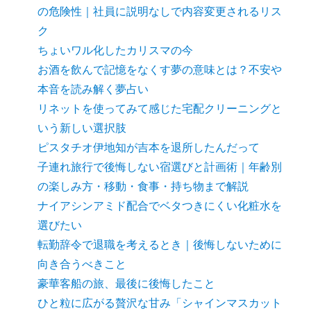
の危険性｜社員に説明なしで内容変更されるリス
ク
ちょいワル化したカリスマの今
お酒を飲んで記憶をなくす夢の意味とは？不安や
本音を読み解く夢占い
リネットを使ってみて感じた宅配クリーニングと
いう新しい選択肢
ピスタチオ伊地知が吉本を退所したんだって
子連れ旅行で後悔しない宿選びと計画術｜年齢別
の楽しみ方・移動・食事・持ち物まで解説
ナイアシンアミド配合でベタつきにくい化粧水を
選びたい
転勤辞令で退職を考えるとき｜後悔しないために
向き合うべきこと
豪華客船の旅、最後に後悔したこと
ひと粒に広がる贅沢な甘み「シャインマスカット