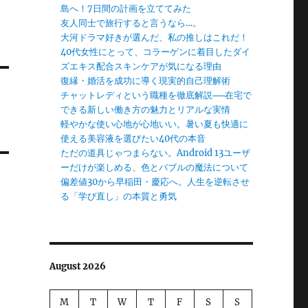
島へ！7日間の計画を立ててみた
友人同士で旅行すると言うなら…。
大河ドラマ好きが選んだ、私の推しはこれだ！
40代女性にとって、コラーゲンに着目したダイ
ズエキス配合スキンケアが気になる理由
復縁・婚活を成功に導く現実的自己理解術
チャットレディという職種を徹底解説──在宅で
できる新しい働き方の魅力とリアルな実情
軽やかな使い心地が心地いい。暑い夏も快適に
使える美容液を選びたい40代の本音
ただの道具じゃつまらない。Android 13ユーザ
ーだけが楽しめる、色とバブルの魔法について
偏差値30から早稲田・慶応へ。人生を逆転させ
る「学び直し」の本質と勇気
August 2026
M
T
W
T
F
S
S