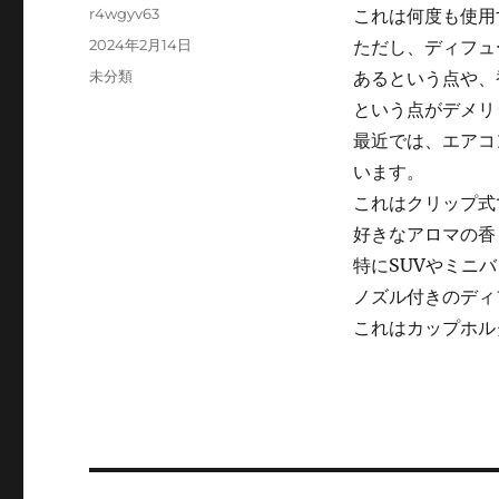
Author
r4wgyv63
これは何度も使用
Posted
2024年2月14日
ただし、ディフュ
on
Categories
未分類
あるという点や、
という点がデメリ
最近では、エアコ
います。
これはクリップ式
好きなアロマの香
特にSUVやミニ
ノズル付きのディ
これはカップホル
Post