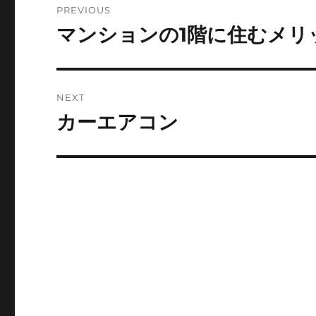
PREVIOUS
navigation
マンションの1階に住むメリ
Previous
post:
NEXT
カーエアコン
Next
post: