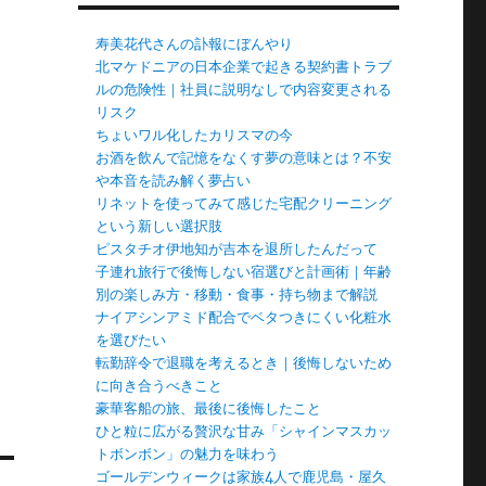
寿美花代さんの訃報にぼんやり
北マケドニアの日本企業で起きる契約書トラブ
ルの危険性｜社員に説明なしで内容変更される
リスク
ちょいワル化したカリスマの今
お酒を飲んで記憶をなくす夢の意味とは？不安
や本音を読み解く夢占い
リネットを使ってみて感じた宅配クリーニング
という新しい選択肢
ピスタチオ伊地知が吉本を退所したんだって
子連れ旅行で後悔しない宿選びと計画術｜年齢
別の楽しみ方・移動・食事・持ち物まで解説
ナイアシンアミド配合でベタつきにくい化粧水
を選びたい
転勤辞令で退職を考えるとき｜後悔しないため
に向き合うべきこと
豪華客船の旅、最後に後悔したこと
ひと粒に広がる贅沢な甘み「シャインマスカッ
トボンボン」の魅力を味わう
ゴールデンウィークは家族4人で鹿児島・屋久