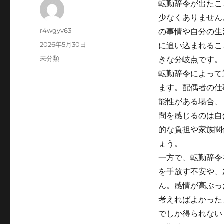
転勤辞令が出たこ
少なくありません
Author
r4wgyv63
の事情や自分の生
Posted
2026年5月30日
に追い込まれるこ
on
Categories
未分類
きな分岐点です。
転勤辞令によって
ます。配偶者の仕
能性がある場合、
問を感じるのは自
的な負担や家族関
ょう。
一方で、転勤辞令
を手放す不安や、
ん。感情が高ぶっ
考えればよかった
でしか得られない