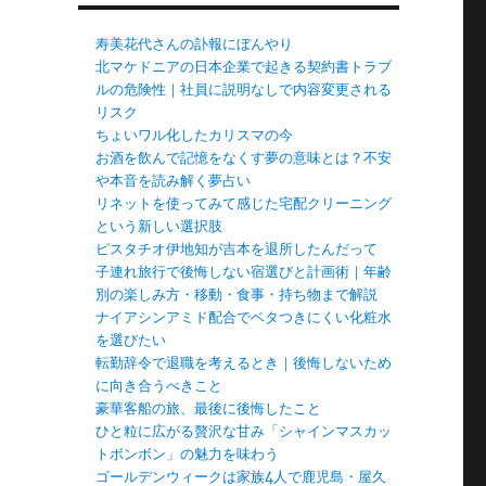
寿美花代さんの訃報にぼんやり
北マケドニアの日本企業で起きる契約書トラブ
ルの危険性｜社員に説明なしで内容変更される
リスク
ちょいワル化したカリスマの今
お酒を飲んで記憶をなくす夢の意味とは？不安
や本音を読み解く夢占い
リネットを使ってみて感じた宅配クリーニング
という新しい選択肢
ピスタチオ伊地知が吉本を退所したんだって
子連れ旅行で後悔しない宿選びと計画術｜年齢
別の楽しみ方・移動・食事・持ち物まで解説
ナイアシンアミド配合でベタつきにくい化粧水
を選びたい
転勤辞令で退職を考えるとき｜後悔しないため
に向き合うべきこと
豪華客船の旅、最後に後悔したこと
ひと粒に広がる贅沢な甘み「シャインマスカッ
トボンボン」の魅力を味わう
ゴールデンウィークは家族4人で鹿児島・屋久