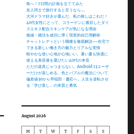
島へ！7日間の計画を立ててみた
友人同士で旅行すると言うなら…。
大河ドラマ好きが選んだ、私の推しはこれだ！
40代女性にとって、コラーゲンに着目したダイ
ズエキス配合スキンケアが気になる理由
復縁・婚活を成功に導く現実的自己理解術
チャットレディという職種を徹底解説──在宅で
できる新しい働き方の魅力とリアルな実情
軽やかな使い心地が心地いい。暑い夏も快適に
使える美容液を選びたい40代の本音
ただの道具じゃつまらない。Android 13ユーザ
ーだけが楽しめる、色とバブルの魔法について
偏差値30から早稲田・慶応へ。人生を逆転させ
る「学び直し」の本質と勇気
August 2026
M
T
W
T
F
S
S