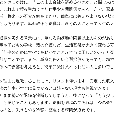
とをきっかけに、「このまま会社を辞めるべきか」と悩む人は
。これまで積み重ねてきた仕事や人間関係がある一方で、家族
活、将来への不安が頭をよぎり、簡単には答えを出せない状況
ともあります。転勤辞令と退職は、多くの人にとって人生の大
退職を考える背景には、単なる勤務地の問題以上のものがあり
事や子どもの学校、親の介護など、生活基盤が大きく変わる可
「仕事のためにすべてを動かすことが本当に正しいのか」と疑
然なことです。また、単身赴任という選択肢があっても、精神
係への影響を考えると、簡単に受け入れられない人も多いでし
を理由に退職することには、リスクも伴います。安定した収入
次の仕事がすぐに見つかるとは限らない現実も無視できませ
たまま勢いで退職を決断してしまうと、後になって「もう少し
」と感じることもあります。退職を選ぶのであれば、今の会社
ものと、失うものを冷静に整理する時間が必要です。