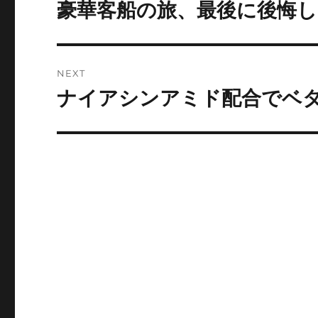
navigation
豪華客船の旅、最後に後悔
Previous
post:
NEXT
ナイアシンアミド配合でベ
Next
post: