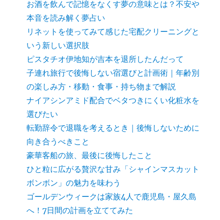
お酒を飲んで記憶をなくす夢の意味とは？不安や
本音を読み解く夢占い
リネットを使ってみて感じた宅配クリーニングと
いう新しい選択肢
ピスタチオ伊地知が吉本を退所したんだって
子連れ旅行で後悔しない宿選びと計画術｜年齢別
の楽しみ方・移動・食事・持ち物まで解説
ナイアシンアミド配合でベタつきにくい化粧水を
選びたい
転勤辞令で退職を考えるとき｜後悔しないために
向き合うべきこと
豪華客船の旅、最後に後悔したこと
ひと粒に広がる贅沢な甘み「シャインマスカット
ボンボン」の魅力を味わう
ゴールデンウィークは家族4人で鹿児島・屋久島
へ！7日間の計画を立ててみた