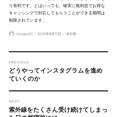
り有利です。とはいっても、確実に無利息でお得な
キャッシングで対応してもらうことができる期間は
制限されています。
Author
Posted
Categories
r4wgyv63
2020年8月17日
未分類
on
Post
PREVIOUS
navigation
どうやってインスタグラムを進め
Previous
post:
ていくのか
NEXT
紫外線をたくさん受け続けてしまっ
Next
post: