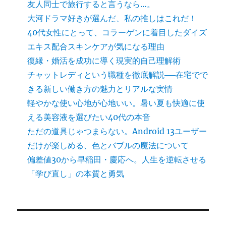
友人同士で旅行すると言うなら…。
大河ドラマ好きが選んだ、私の推しはこれだ！
40代女性にとって、コラーゲンに着目したダイズ
エキス配合スキンケアが気になる理由
復縁・婚活を成功に導く現実的自己理解術
チャットレディという職種を徹底解説──在宅でで
きる新しい働き方の魅力とリアルな実情
軽やかな使い心地が心地いい。暑い夏も快適に使
える美容液を選びたい40代の本音
ただの道具じゃつまらない。Android 13ユーザー
だけが楽しめる、色とバブルの魔法について
偏差値30から早稲田・慶応へ。人生を逆転させる
「学び直し」の本質と勇気