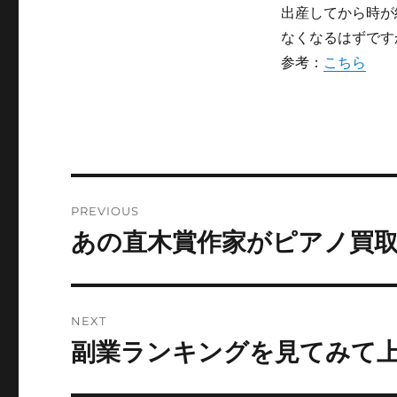
出産してから時が
なくなるはずです
参考：
こちら
Post
PREVIOUS
navigation
あの直木賞作家がピアノ買
Previous
post:
NEXT
副業ランキングを見てみて
Next
post: