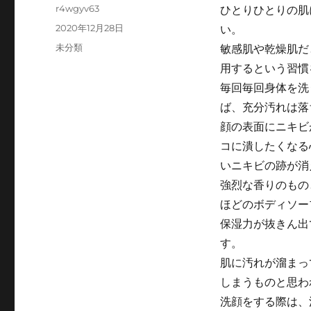
Author
r4wgyv63
ひとりひとりの肌
Posted
2020年12月28日
い。
on
Categories
未分類
敏感肌や乾燥肌だ
用するという習慣
毎回毎回身体を洗
ば、充分汚れは落
顔の表面にニキビ
コに潰したくなる
いニキビの跡が消
強烈な香りのもの
ほどのボディソー
保湿力が抜きん出
す。
肌に汚れが溜まっ
しまうものと思わ
洗顔をする際は、