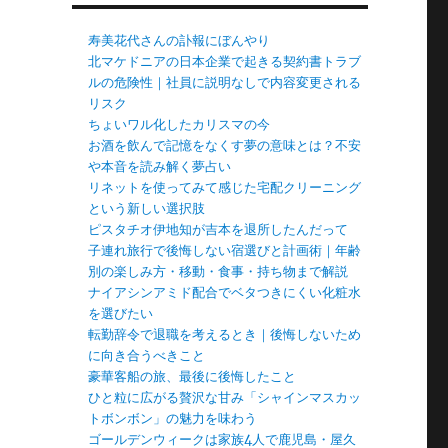
寿美花代さんの訃報にぼんやり
北マケドニアの日本企業で起きる契約書トラブ
ルの危険性｜社員に説明なしで内容変更される
リスク
ちょいワル化したカリスマの今
お酒を飲んで記憶をなくす夢の意味とは？不安
や本音を読み解く夢占い
リネットを使ってみて感じた宅配クリーニング
という新しい選択肢
ピスタチオ伊地知が吉本を退所したんだって
子連れ旅行で後悔しない宿選びと計画術｜年齢
別の楽しみ方・移動・食事・持ち物まで解説
ナイアシンアミド配合でベタつきにくい化粧水
を選びたい
転勤辞令で退職を考えるとき｜後悔しないため
に向き合うべきこと
豪華客船の旅、最後に後悔したこと
ひと粒に広がる贅沢な甘み「シャインマスカッ
トボンボン」の魅力を味わう
ゴールデンウィークは家族4人で鹿児島・屋久