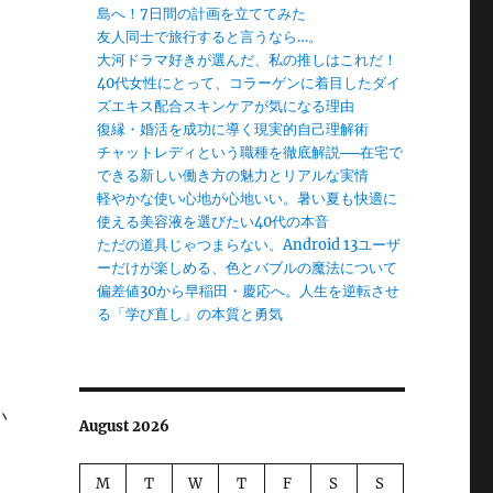
島へ！7日間の計画を立ててみた
友人同士で旅行すると言うなら…。
大河ドラマ好きが選んだ、私の推しはこれだ！
40代女性にとって、コラーゲンに着目したダイ
ズエキス配合スキンケアが気になる理由
復縁・婚活を成功に導く現実的自己理解術
チャットレディという職種を徹底解説──在宅で
できる新しい働き方の魅力とリアルな実情
軽やかな使い心地が心地いい。暑い夏も快適に
使える美容液を選びたい40代の本音
ただの道具じゃつまらない。Android 13ユーザ
ーだけが楽しめる、色とバブルの魔法について
偏差値30から早稲田・慶応へ。人生を逆転させ
る「学び直し」の本質と勇気
い
August 2026
M
T
W
T
F
S
S